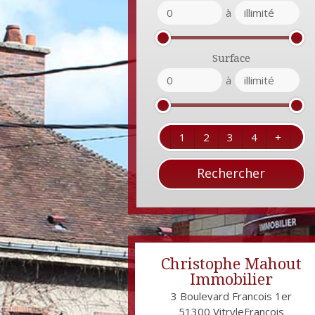
à
Surface
à
1
2
3
4
+
Christophe Mahout
Immobilier
3 Boulevard Francois 1er
51300
VitryleFrançois