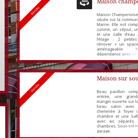
Maison champ
Vendu
Maison Champenoise à
située sur la commun
Marne. Elle est com
cuisine, un séjour, 
et une salle d’eau
l’étage : 2 petite
rénover + un spaci
aménageable. 
dépendance avec cave
garage. Double vit
chauffage élec
Assainissement Mi
Neuve Taxe foncière : 
Maison sur sou
Vendu
Beau pavillon com
entrée, une gran
manger ouverte sur la
beau salon avec 
cheminée à foyer o
chambre et une Sal
avec wc séparés.
chambres. Sous-sol c
garage.