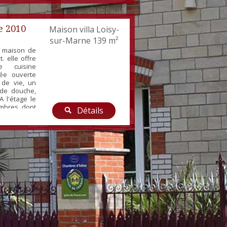
e 2010
Maison villa Loisy-
sur-Marne
139 m²
, maison de
. elle offre
 cuisine
ée ouverte
 de vie, un
 de douche,
A l'étage le
ambres dont
Détails
ne salle de
e et petite
age poêle à
 tout sur un