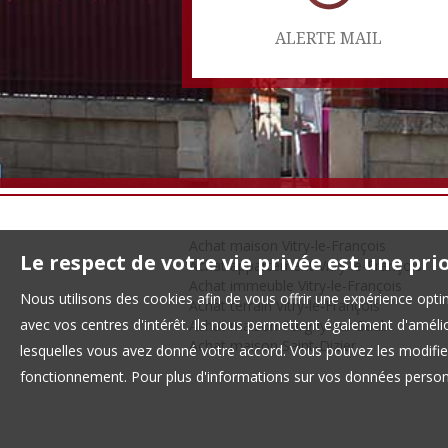
ALERTE MAIL
Achat maison Vitry-le-François
Le respect de votre vie privée est une pri
Achat appartement Vitry-le-François
Achat immeuble Vitry-le-François
Nous utilisons des cookies afin de vous offrir une expérience op
Achat terrain Vitry-le-François
avec vos centres d'intérêt. Ils nous permettent également d'amélior
Achat maison Pargny-sur-Saulx
Achat maison Saint-Dizier
lesquelles vous avez donné votre accord. Vous pouvez les modifier
fonctionnement. Pour plus d'informations sur vos données personn