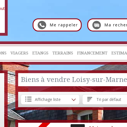
Me rappeler
Ma reche
ONS
VIAGERS
ETANGS
TERRAINS
FINANCEMENT
ESTIMA
Biens à vendre Loisy-sur-Marn
Affichage liste
Tri par défaut