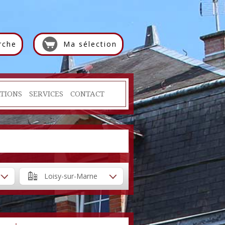
rche
Ma sélection
TIONS
SERVICES
CONTACT
e
Loisy-sur-Marne