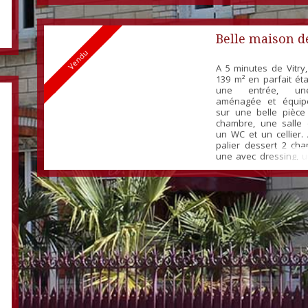
Belle maison d
Vendu
A 5 minutes de Vitry
139 m² en parfait état
une entrée, une
aménagée et équip
sur une belle pièce
chambre, une salle
un WC et un cellier. 
palier dessert 2 ch
une avec dressing, u
bain et un WC. Garag
dépendance. Chauff
bois et électrique. Le
terrain clos...