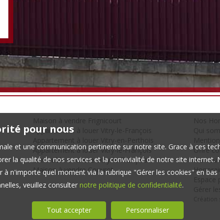
Maison à vendre Frignicourt
Nos Hon
orité pour nous
Appartement à louer Vitry-le-François
Qui so
Appartement à louer Vitry-en-Perthois
Mention
timale et une communication pertinente sur notre site. Grace à ces 
Appartement à louer Vitry-le-François
Offre c
er la qualité de nos services et la convivialité de notre site interne
Immeuble à vendre Vitry-le-François
Plan du 
Maison à vendre Couvrot
Honorair
 à n'importe quel moment via la rubrique "Gérer les cookies" en bas d
Espace p
elles, veuillez consulter
notre politique de confidentialité
.
Gérer le
Création s
Tout accepter
Personnaliser