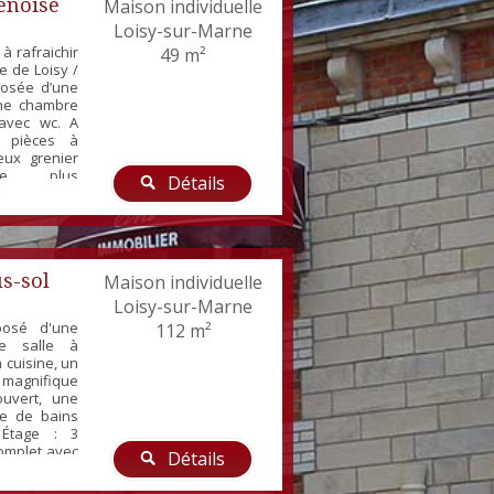
enoise
Maison individuelle
Loisy-sur-Marne
 rafraichir
49 m²
e de Loisy /
posée d’une
une chambre
 avec wc. A
s pièces à
eux grenier
Le plus
Détails
, atelier et
rage bois –
trique –
crostation
2...
s-sol
Maison individuelle
Loisy-sur-Marne
posé d'une
112 m²
de salle à
 cuisine, un
magnifique
uvert, une
le de bains
 Étage : 3
omplet avec
Détails