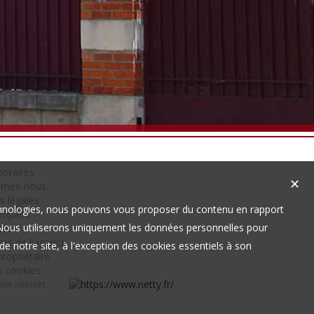
oraires
✕
mmes-nous
s légales
technologies, nous pouvons vous proposer du contenu en rapport
omplète
t. Nous utiliserons uniquement les données personnelles pour
site
es de l'agence
e notre site, à l'exception des cookies essentiels à son
ropriétaire
s cookies
ite internet