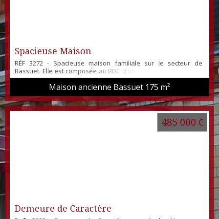
Spacieuse Maison
RÉF 3272 - Spacieuse maison familiale sur le secteur de
Bassuet. Elle est composée au RDC d'une Double pièce de vie,
une cuisine indépendante, une chambre avec douche, un wc
Maison ancienne Bassuet
175 m²
indépendant et un espace buanderie. A l'étage : 5 chambres,
une salle d'eau et un wc indépendant. + Grenier aménageable.
Le plus un garage indépendant avec espace atelier. Double
Vitrage PVC - Assainissement Indiv...
485 000 €
Demeure de Caractère