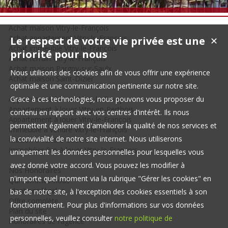
Achat maison Vitry-le-François
Achat appartement Vitry-le-François
Le respect de votre vie privée est une
✕
Achat immeuble Vitry-le-François
priorité pour nous
Achat terrain Vitry-le-François
Achat maison Pargny-sur-Saulx
Nous utilisons des cookies afin de vous offrir une expérience
Achat maison Saint-Dizier
optimale et une communication pertinente sur notre site.
Appartement à louer Vitry-le-François
Grace à ces technologies, nous pouvons vous proposer du
Appartement à louer Vitry-en-Perthois
contenu en rapport avec vos centres d'intérêt. Ils nous
Appartement à louer Vitry-le-François
permettent également d'améliorer la qualité de nos services et
Immeuble à vendre Vitry-le-François
la convivialité de notre site internet. Nous utiliserons
Maison à vendre Couvrot
Immobilier Pro à louer Vitry-le-François
uniquement les données personnelles pour lesquelles vous
avez donné votre accord. Vous pouvez les modifier à
Nos Honoraires
n'importe quel moment via la rubrique "Gérer les cookies" en
Qui sommes-nous
Mentions légales
bas de notre site, à l'exception des cookies essentiels à son
Offre complète
fonctionnement. Pour plus d'informations sur vos données
Plan du site
personnelles, veuillez consulter
notre politique de
Honoraires de l'agence