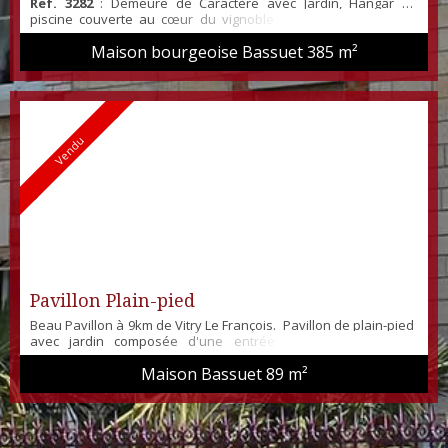
Ref. 3282
: Demeure de Caractère avec Jardin, Hangar et
piscine couverte au cœur du vignoble champenois. Laissez-
vous séduire par cette magnifique demeure d'exception des
Maison bourgeoise Bassuet
385 m²
années 2000 et d'une surface d'environ 385m². Au rez-de-
chaussée, vous serez accueilli par une spacieuse entrée
cathédrale avec placards, une spacieuse pièce de vie avec
cheminée, une cuisine équipée indépendante, une chambre,
un...
Vendu
Pavillon Plain-pied
Beau Pavillon à 9km de Vitry Le François. Pavillon de plain-pied
avec jardin composée d'une entrée sous véranda, une
spacieuse pièce de vie de 33m² avec poêle à granulés, une
Maison Bassuet
89 m²
cuisine équipée indépendante, 3 chambres, un WC séparé et
une salle d'eau. ++ Spacieux garage indépendant de 40m² Le
tout sur un terrain clos de 688m². Taxe Foncière : 350€ / An Le
chauffage est électriqu...