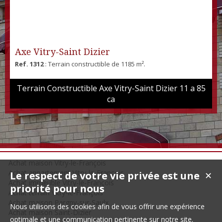
Axe Vitry-Saint Dizier
Ref. 1312
: Terrain constructible de 1185 m².
Terrain Constructible Axe Vitry-Saint Dizier 11 a 85
ca
Achat maison Vitry-le-François
Achat appartement Vitry-le-François
Le respect de votre vie privée est une
✕
Achat immeuble Vitry-le-François
priorité pour nous
Achat terrain Vitry-le-François
Achat maison Pargny-sur-Saulx
Nous utilisons des cookies afin de vous offrir une expérience
Achat maison Saint-Dizier
optimale et une communication pertinente sur notre site.