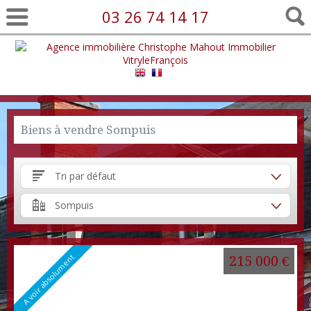
03 26 74 14 17
Biens à vendre Sompuis
Tri par défaut
Sompuis
A voir absolument
215 000 €