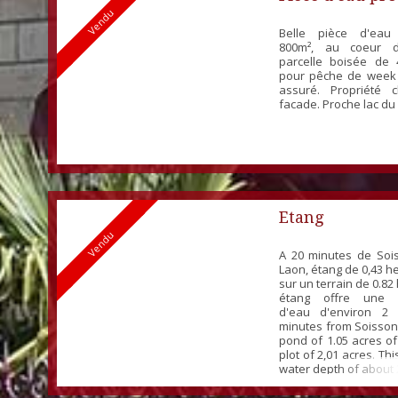
Vendu
Giffaumont
Belle pièce d'eau 
800m², au coeur d
parcelle boisée de 
pour pêche de week
assuré. Propriété 
facade. Proche lac du
Etang
Vendu
A 20 minutes de Soi
Laon, étang de 0,43 h
sur un terrain de 0.82
étang offre une 
d'eau d'environ 2 
minutes from Soisson
pond of 1.05 acres o
plot of 2,01 acres. Th
water depth of about 