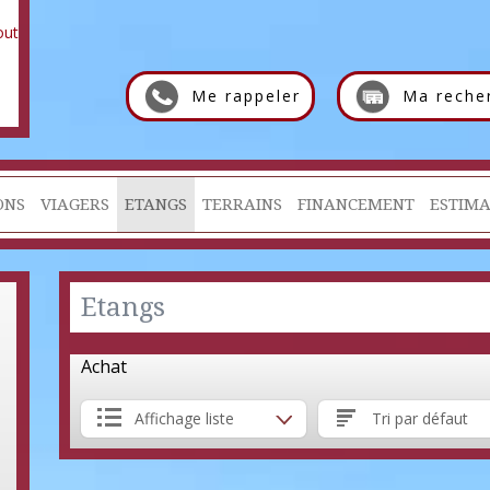
Me rappeler
Ma reche
ONS
VIAGERS
ETANGS
TERRAINS
FINANCEMENT
ESTIMA
Etangs
Achat
Affichage liste
Tri par défaut