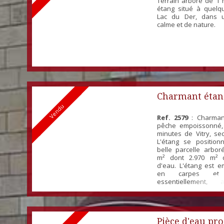
Terrain arboré de 1 
étang situé à quel
Lac du Der, dans 
calme et de nature.
Charmant étan
Vendu
pêche
Ref. 2579
: Charman
pêche empoissonné,
minutes de Vitry, se
L'étang se positio
belle parcelle arbor
m² dont 2.970 m² 
d'eau. L'étang est 
en carpes et 
essentiellement,
d'autres espèces. La
varie entre 1m50 et 
stocked fishing lake
15min from Vitry, in a
Pièce d'eau pr
T...