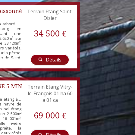
oissonné
Terrain Etang Saint-
Dizier
in arboré de
étang en
34 500 €
osant une
2.620m² sur
e 33.120m².
s variétés,
ur la pêche.
in de Saint-
Détails
Vitry/Saint-
ed land of
minium land
ter surface,
....
RE 5 MIN
Terrain Etang Vitry-
le-François 01 ha 60
e étang à 5
a 01 ca
Ce havre de
n bel étang
69 000 €
ron 2 500m²
e 16 001m².
le rivière
priété, la
s deux côtés