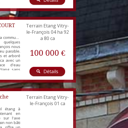
Détails
terrain est
oré parfait
 amis ou en
COURT
Terrain Etang Vitry-
le-François 04 ha 92
 la commune
a 80 ca
 quelques
rançois nous
100 000 €
eu paisible.
is et arboré
0ca avec un
ace d'eau
 Etang sans
Détails
iveau d'eau,
é. Venez le
attendre. Un
es souvenirs
êche
Terrain Etang Vitry-
le-François 01 ca
el étang à
ntenant en
ué sur l'axe
rain non bâti
a, offre un