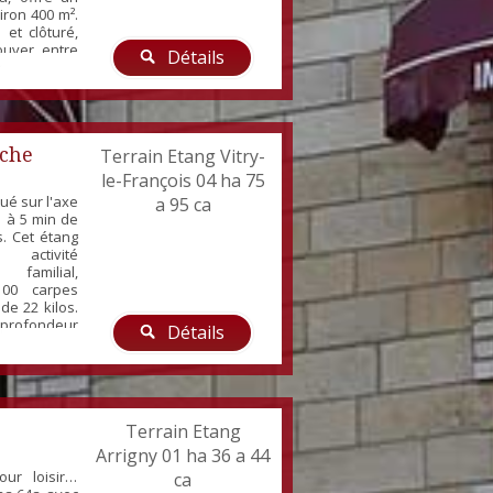
iron 400 m².
 et clôturé,
ouver entre
Détails
rofiter de la
uelle :
r/visite-
Abb-mahout-
eche
Terrain Etang Vitry-
le-François 04 ha 75
ué sur l'axe
a 95 ca
r à 5 min de
s. Cet étang
 activité
familial,
 100 carpes
de 22 kilos.
 profondeur
Détails
m et 1m80.
 Surface en
ain :4.7 ha.
located...
Terrain Etang
Arrigny 01 ha 36 a 44
ur loisir !
ca