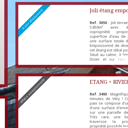
Joli étang emp
A voir absolument
Ref. 3050
: Joli terra
5.850m² avec 
copropriété prop
superficie d'eau de 
une surface totale d
Empoissonné de diver
cet étang est idéal po
Situé au calme, à 5m
Dizier et sur l'axe 
Dizier. Nice wood
5.850m² with a condo
offering 2.620m² of wa
for a total surface of 33
Affaire exceptionnelle
ETANG + RIVIE
DE VITRY
Ref. 3493
: Magnifiqu
minutes de Vitry ! 
paix se compose d'u
d'une surface d'envi
sur une parcelle d
Très rare, une bel
traversse la pro
propriété posséde le