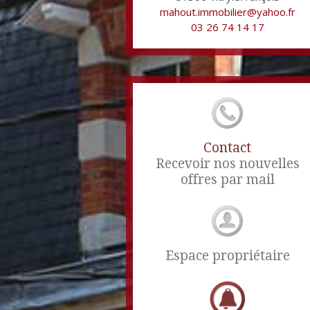
mahout.immobilier@yahoo.fr
03 26 74 14 17
Contact
Recevoir nos nouvelles
offres par mail
Espace propriétaire