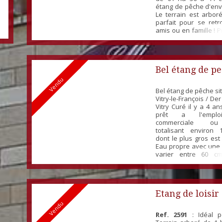
étang de pêche d'env
Le terrain est arboré
parfait pour se retr
amis ou en famille ! P
visite virt
https://www.hdmedia.f
virtuelle/hd/cbpyCpr
immobilier.ht...
Bel étang de p
Vendu
Bel étang de pêche sit
Vitry-le-François / De
Vitry Curé il y a 4 an
prêt a l'emploi
commerciale ou 
totalisant environ
dont le plus gros est 
Eau propre avec une
varier entre 60 c
Entièrement clôturé.
eau: 4 ha Surface terr
Beautiful fishing pond 
Etang de loisir
Vendu
Ref. 2591
: Idéal po