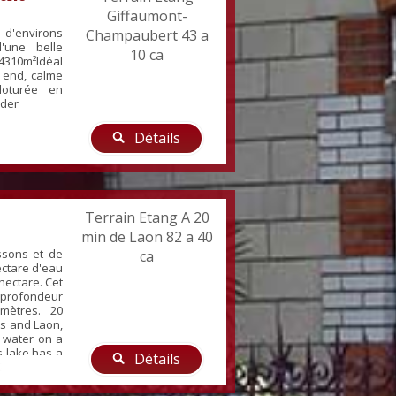
Giffaumont-
d'environs
Champaubert 43 a
'une belle
10 ca
4310m²Idéal
 end, calme
cloturée en
 der
Détails
Terrain Etang A 20
min de Laon 82 a 40
ssons et de
ca
ectare d'eau
 hectare. Cet
profondeur
mètres. 20
s and Laon,
f water on a
is lake has a
Détails
2 meters.