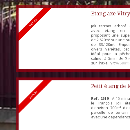
Etang axe Vitry
Vendu
Dizier
Joli terrain arboré
avec étang en co
proposant une super
de 2.620m² sur une su
de 33.120m². Empo
divers variétés, ce
idéal pour la pêch
calme, à 5min de Sai
sur l'axe Vitry/Saint-
wooded land of 5.8
condominium land
2.620m² of water sur
total surface of 33....
Petit étang de l
Vendu
Ref. 2519
: A 15 minu
le François Joli é
d'environ 700m² d'
parcelle de terrai
avec une dépendance