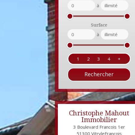
à
Surface
à
1
2
3
4
+
Christophe Mahout
Immobilier
3 Boulevard Francois 1er
51300
VitryleFrançois