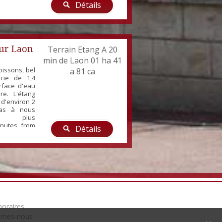
Détails
eur Laon
Terrain Etang A 20
min de Laon 01 ha 41
oissons, bel
a 81 ca
icie de 1,4
rface d'eau
re. L'étang
 d'environ 2
pas à nous
ur plus
inutes from
Détails
 beautiful
​​3,45 acres
f about 2,13
 a depth of
oraires
mmes-nous