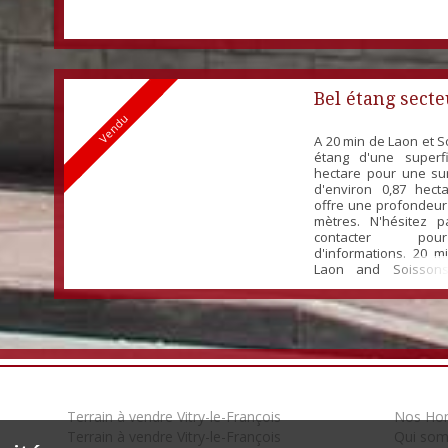
Bel étang sect
Vendu
A 20 min de Laon et S
étang d'une superf
hectare pour une su
d'environ 0,87 hecta
offre une profondeur
mètres. N'hésitez 
contacter po
d'informations. 20 m
Laon and Soissons,
lake with an area of 
for a water surface o
acres. The lake has
about 2 meters...
Terrain à vendre Vitry-le-François
Nos Hon
Terrain à vendre Vitry-le-François
Qui so