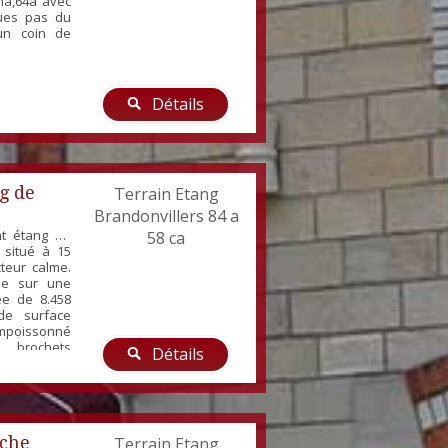
ha,64a avec
ques pas du
un coin de
Détails
g de
Terrain Etang
Brandonvillers 84 a
t étang de
58 ca
 situé à 15
cteur calme.
nne sur une
ée de 8.458
de surface
empoissonné
brochets
Détails
 ainsi que
 profondeur
2m. Charming
, located at
 quiet area.
oche
Terrain Etang