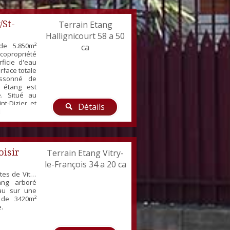
/St-
Terrain Etang
Hallignicourt 58 a 50
 de 5.850m²
ca
propriété
ficie d'eau
rface totale
issonné de
t étang est
e. Situé au
nt-Dizier et
Détails
Dizier. Nice
50m² with a
 offering
face, for a
oisir
Terrain Etang Vitry-
le-François 34 a 20 ca
tes de Vitry
tang arboré
eau sur une
n de 3420m²
.