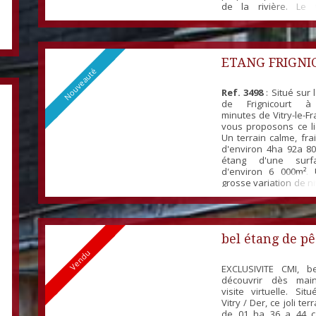
de la rivière. Le 
paisible, grand, arb
pour profiter entre
famille.
ETANG FRIGNI
Nouveauté
Ref. 3498
: Situé sur
de Frignicourt à
minutes de Vitry-le-F
vous proposons ce li
Un terrain calme, fra
d'environ 4ha 92a 8
étang d'une surf
d'environ 6 000m².
grosse variation de n
clôturé, empoissonn
découvrir sans plus 
joli lieu pour créer d
avec vos amis et ...
bel étang de p
Vendu
EXCLUSIVITE CMI, b
découvrir dès mai
visite virtuelle. Sit
Vitry / Der, ce joli ter
de 01 ha 36 a 44 c