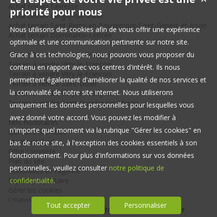
Achat terrain Favresse
priorité pour nous
Achat terrain Pargny-sur-Saulx
Achat terrain Saint-Remy-en-Bouzemont-Saint-Genest-et-Isson
Nous utilisons des cookies afin de vous offrir une expérience
Achat terrain Dommartin-Lettrée
optimale et une communication pertinente sur notre site.
Terrain à vendre Vitry-le-François
Grace à ces technologies, nous pouvons vous proposer du
Terrain à vendre Vitry-le-François
contenu en rapport avec vos centres d'intérêt. Ils nous
Terrain à vendre Vitry-le-François
permettent également d'améliorer la qualité de nos services et
Terrain à vendre Saint-Dizier
la convivialité de notre site internet. Nous utiliserons
Terrain à vendre Vitry-le-François
Terrain à vendre Saint-Quentin-les-Marais
uniquement les données personnelles pour lesquelles vous
avez donné votre accord. Vous pouvez les modifier à
Nos Honoraires
n'importe quel moment via la rubrique "Gérer les cookies" en
Qui sommes-nous
Mentions légales
bas de notre site, à l'exception des cookies essentiels à son
Offre complète
fonctionnement. Pour plus d'informations sur vos données
Plan du site
personnelles, veuillez consulter
notre politique de
Honoraires de l'agence
Espace propriétaire
confidentialité
.
Gérer les cookies
Création site internet
Tout accepter
Personnaliser