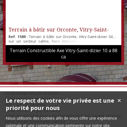
Terrain à bâtir sur Orconte, Vitry-Saint-
Ref. 1589
: Terrain à bâtir sur Orconte, Vitry-Saint-dizier Situé
dizier
sur un secteur calme, hors lotissement. Très bon rapport
qualité/prix
Terrain Constructible Axe Vitry-Saint-dizier 10 a 88
ca
Achat terrain Vitry-le-François
Achat terrain Saint-Dizier
Le respect de votre vie privée est une
✕
Achat terrain Favresse
priorité pour nous
Achat terrain Pargny-sur-Saulx
Achat terrain Saint-Remy-en-Bouzemont-Saint-Genest-et-Isson
Nous utilisons des cookies afin de vous offrir une expérience
Achat terrain Dommartin-Lettrée
optimale et une communication pertinente sur notre site.