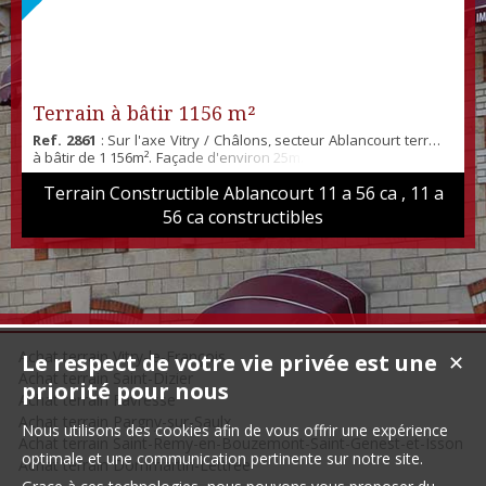
Terrain à bâtir 1156 m²
Ref. 2861
: Sur l'axe Vitry / Châlons, secteur Ablancourt terrain
à bâtir de 1 156m². Façade d'environ 25m. +++ Possibilité d'avoir
plus de terrain. Hors lotissement Réseaux électricité, eau et
Terrain Constructible Ablancourt 11 a 56 ca , 11 a
Télécoms à proximité.
56 ca constructibles
Achat terrain Vitry-le-François
Le respect de votre vie privée est une
✕
Achat terrain Saint-Dizier
priorité pour nous
Achat terrain Favresse
Achat terrain Pargny-sur-Saulx
Nous utilisons des cookies afin de vous offrir une expérience
Achat terrain Saint-Remy-en-Bouzemont-Saint-Genest-et-Isson
optimale et une communication pertinente sur notre site.
Achat terrain Dommartin-Lettrée