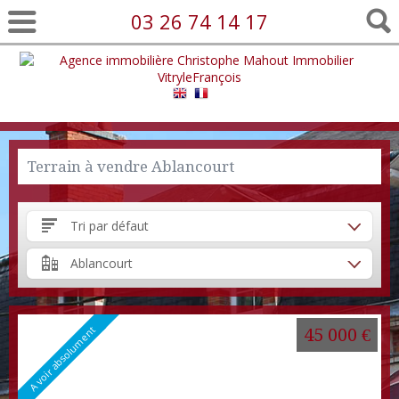
03 26 74 14 17
Terrain à vendre Ablancourt
Tri par défaut
Ablancourt
A voir absolument
45 000 €