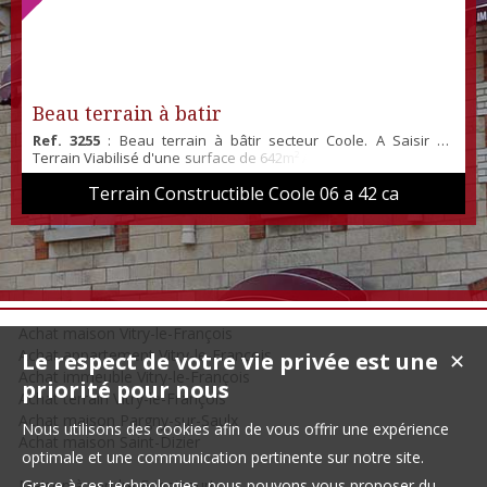
Beau terrain à batir
Ref. 3255
: Beau terrain à bâtir secteur Coole. A Saisir !!!!
Terrain Viabilisé d'une surface de 642m² A Visiter rapidement !!!
!
Terrain Constructible Coole 06 a 42 ca
Achat maison Vitry-le-François
Achat appartement Vitry-le-François
Le respect de votre vie privée est une
✕
Achat immeuble Vitry-le-François
priorité pour nous
Achat terrain Vitry-le-François
Achat maison Pargny-sur-Saulx
Nous utilisons des cookies afin de vous offrir une expérience
Achat maison Saint-Dizier
optimale et une communication pertinente sur notre site.
Maison à vendre Frignicourt
Grace à ces technologies, nous pouvons vous proposer du