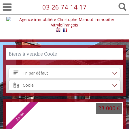
03 26 74 14 17
Biens à vendre Coole
Tri par défaut
Coole
23 000 €
A saisir