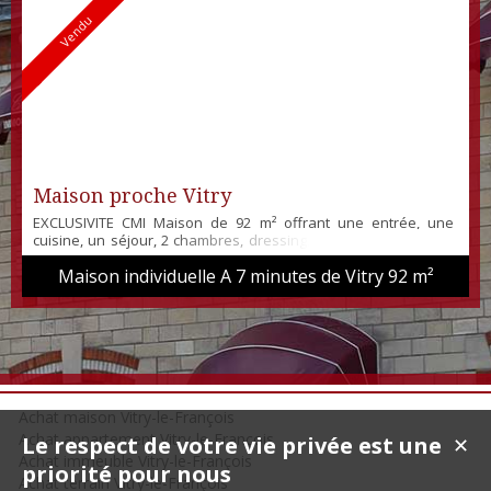
Vendu
Maison proche Vitry
EXCLUSIVITE CMI Maison de 92 m² offrant une entrée, une
cuisine, un séjour, 2 chambres, dressing, salle de bain et WC.
Le tout sur un beau terrain de plus de 1200 m² avec une grande
Maison individuelle A 7 minutes de Vitry
92 m²
grange.
Achat maison Vitry-le-François
Achat appartement Vitry-le-François
Le respect de votre vie privée est une
✕
Achat immeuble Vitry-le-François
priorité pour nous
Achat terrain Vitry-le-François