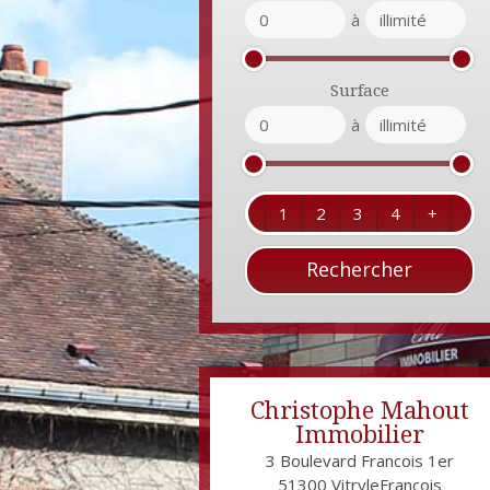
à
Surface
à
1
2
3
4
+
Christophe Mahout
Immobilier
3 Boulevard Francois 1er
51300
VitryleFrançois