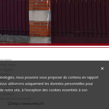
oraires
mmes-nous
✕
s légales
omplète
technologies, nous pouvons vous proposer du contenu en rapport
site
t. Nous utiliserons uniquement les données personnelles pour
es de l'agence
ropriétaire
e notre site, à l'exception des cookies essentiels à son
s cookies
site internet immobilier