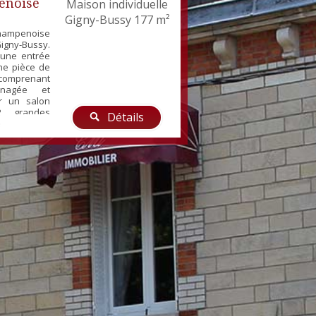
enoise
Maison individuelle
Gigny-Bussy
177 m²
hampenoise
igny-Bussy.
'une entrée
ne pièce de
 comprenant
nagée et
r un salon
2 grandes
Détails
e de bains
e) et un wc
 un palier
gnifiques
ron 20m²
u...