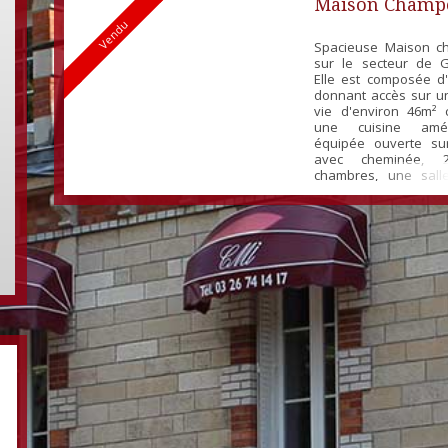
Maison Champ
Vendu
Spacieuse Maison c
sur le secteur de G
Elle est composée d
donnant accès sur u
vie d'environ 46m²
une cuisine amé
équipée ouverte su
avec cheminée, 
chambres, une sall
(Douche + Baignoir
séparé. A l'étage
desservant 2 ma
chambres d'envi
chacune, un bureau et 