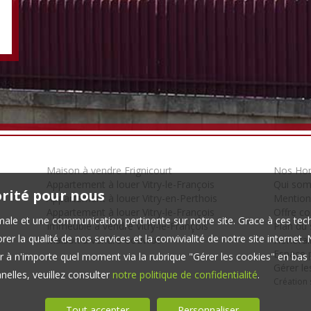
Maison à vendre Frignicourt
Nos Hon
Appartement à louer Vitry-le-François
Qui so
orité pour nous
Appartement à louer Vitry-en-Perthois
Mention
Appartement à louer Vitry-le-François
Offre c
timale et une communication pertinente sur notre site. Grace à ces 
Immeuble à vendre Vitry-le-François
Plan du 
er la qualité de nos services et la convivialité de notre site interne
Maison à vendre Couvrot
Honorair
Espace p
 à n'importe quel moment via la rubrique "Gérer les cookies" en bas d
Gérer le
elles, veuillez consulter
notre politique de confidentialité
.
Création 
Tout accepter
Personnaliser