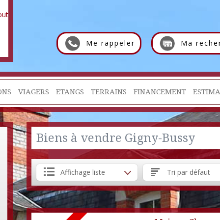
Me rappeler
Ma reche
ONS
VIAGERS
ETANGS
TERRAINS
FINANCEMENT
ESTIMA
Biens à vendre Gigny-Bussy
Affichage liste
Tri par défaut