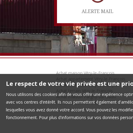
ALERTE MAIL
Achat maison Vitry-le-François
Achat appartement Vitry-le-François
Le respect de votre vie privée est une pri
Achat immeuble Vitry-le-François
Achat terrain Vitry-le-François
Nous utilisons des cookies afin de vous offrir une expérience op
Achat maison Pargny-sur-Saulx
avec vos centres d'intérêt. Ils nous permettent également d'amélior
Achat maison Saint-Dizier
lesquelles vous avez donné votre accord. Vous pouvez les modifier
fonctionnement. Pour plus d'informations sur vos données personn