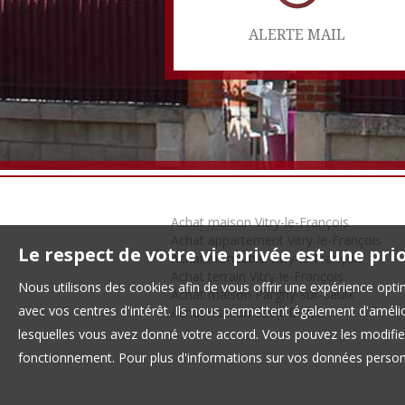
ALERTE MAIL
Achat maison Vitry-le-François
Achat appartement Vitry-le-François
Le respect de votre vie privée est une pri
Achat immeuble Vitry-le-François
Achat terrain Vitry-le-François
Nous utilisons des cookies afin de vous offrir une expérience op
Achat maison Pargny-sur-Saulx
avec vos centres d'intérêt. Ils nous permettent également d'amélior
Achat maison Saint-Dizier
lesquelles vous avez donné votre accord. Vous pouvez les modifier
fonctionnement. Pour plus d'informations sur vos données personn