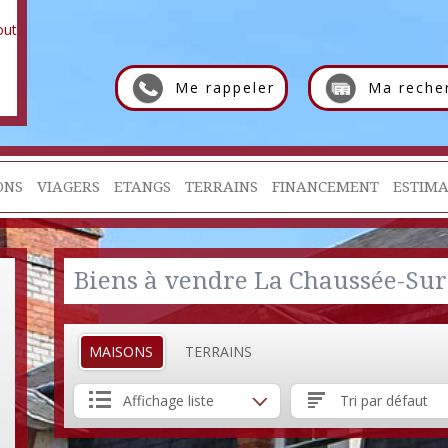
Me rappeler
Ma reche
ONS
VIAGERS
ETANGS
TERRAINS
FINANCEMENT
ESTIMA
Biens à vendre La Chaussée-Su
MAISONS
TERRAINS
Affichage liste
Tri par défaut