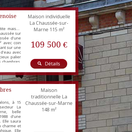
enoise
Maison individuelle
La Chaussée-sur-
tite maison
Marne
115 m²
chaussée sur
posée d'une
109 500 €
² avec coin
ant sur une
e d'eau avec
cieux palier
s chambres.
Détails
le de 320m².
à chaleur
issement
ère : 690€
bres
Maison
traditionnelle La
alons, à 15
Chaussée-sur-Marne
secteur La
148 m²
ne, belle
1988 d'une
. Elle saura
n charme et
hique. Elle