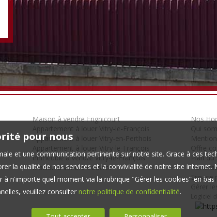
Maison à vendre Frignicourt
Nos Hon
Appartement à louer Vitry-le-François
Qui so
orité pour nous
Appartement à louer Vitry-en-Perthois
Mention
Appartement à louer Vitry-le-François
Offre c
timale et une communication pertinente sur notre site. Grace à ces 
Immeuble à vendre Vitry-le-François
Plan du 
er la qualité de nos services et la convivialité de notre site interne
Maison à vendre Couvrot
Honorair
Espace p
 à n'importe quel moment via la rubrique "Gérer les cookies" en bas d
Gérer le
elles, veuillez consulter
notre politique de confidentialité
.
Logiciel 
Tout accepter
Personnaliser