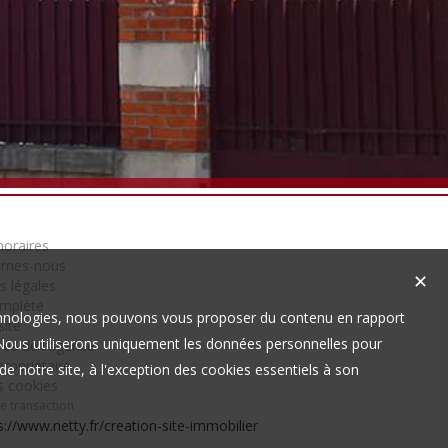
oraires
mmes-nous
✕
s légales
omplète
technologies, nous pouvons vous proposer du contenu en rapport
site
t. Nous utiliserons uniquement les données personnelles pour
es de l'agence
ropriétaire
e notre site, à l'exception des cookies essentiels à son
s cookies
de transaction