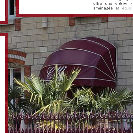
offre une entrée, 
aménagée et équip
sur une grande pièce
accès sur la te
chambres, une sall
et un WC indépendant. A