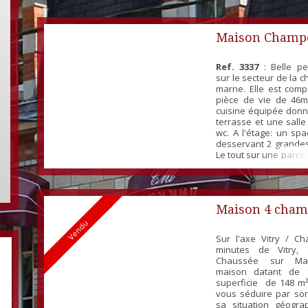
Maison Champ
T4
Ref. 3337
: Belle pe
sur le secteur de la 
marne. Elle est com
pièce de vie de 46m
cuisine équipée donn
terrasse et une sall
wc. A l'étage: un spa
desservant 2 grande
Le tout sur une parcel
Chauffage pompe 
Neuve. Assain
individuel. Taxe Fonci
Maison 4 cham
Vendu
Sur l'axe Vitry / Ch
minutes de Vitry, 
Chaussée sur Mar
maison datant de 
superficie de 148 m²
vous séduire par so
sa situation géograp