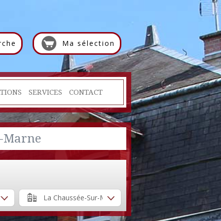
rche
Ma sélection
TIONS
SERVICES
CONTACT
r-Marne
La Chaussée-Sur-Marne