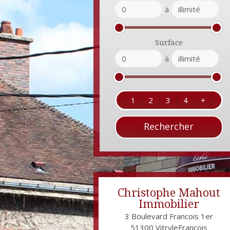
à
Surface
à
1
2
3
4
+
Christophe Mahout
Immobilier
3 Boulevard Francois 1er
51300
VitryleFrançois