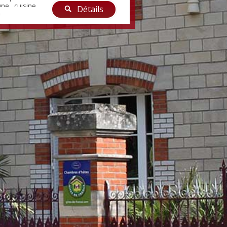
une cuisine
Détails
ée ouverte
 de vie avec
rrasse, 2
e de douche
 l'...