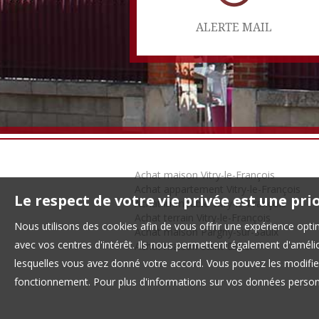
ALERTE MAIL
Achat maison Vitry-le-François
Achat appartement Vitry-le-François
Le respect de votre vie privée est une pri
Achat immeuble Vitry-le-François
Achat terrain Vitry-le-François
Nous utilisons des cookies afin de vous offrir une expérience op
Achat maison Pargny-sur-Saulx
avec vos centres d'intérêt. Ils nous permettent également d'amélior
Achat maison Saint-Dizier
lesquelles vous avez donné votre accord. Vous pouvez les modifier
fonctionnement. Pour plus d'informations sur vos données personn