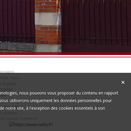
oraires
mmes-nous
✕
s légales
omplète
technologies, nous pouvons vous proposer du contenu en rapport
site
t. Nous utiliserons uniquement les données personnelles pour
es de l'agence
ropriétaire
e notre site, à l'exception des cookies essentiels à son
s cookies
site internet immobilier