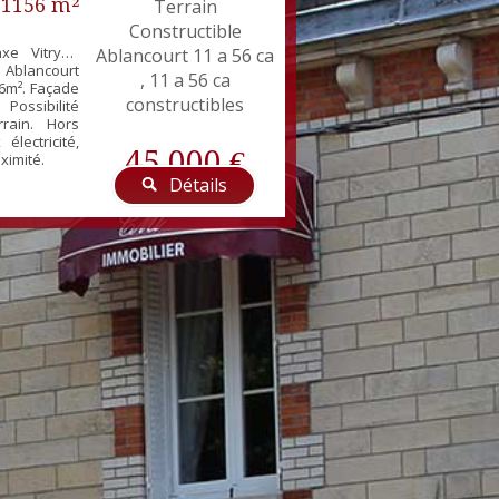
r 1156 m²
Terrain
Constructible
xe Vitry /
Ablancourt 11 a 56 ca
Ablancourt
, 11 a 56 ca
56m². Façade
constructibles
Possibilité
rrain. Hors
électricité,
45 000 €
ximité.
Détails