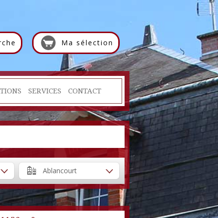
rche
Ma sélection
TIONS
SERVICES
CONTACT
Ablancourt