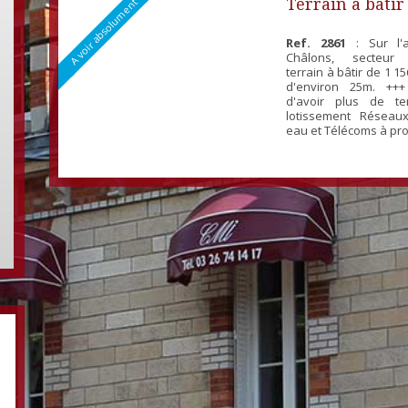
Terrain à bâti
A voir absolument
Ref. 2861
: Sur l'a
Châlons, secteur 
terrain à bâtir de 1 1
d'environ 25m. +++ 
d'avoir plus de te
lotissement Réseaux 
eau et Télécoms à pro