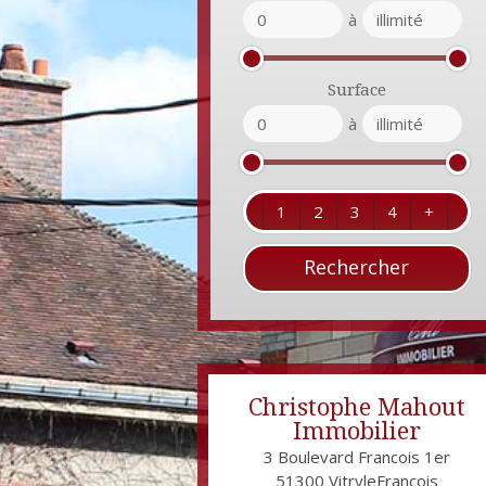
à
Surface
à
1
2
3
4
+
Christophe Mahout
Immobilier
3 Boulevard Francois 1er
51300
VitryleFrançois