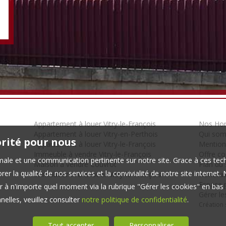
Appartement à louer Vitry-le-François
Nos Hon
Appartement à louer Vitry-en-Perthois
Qui so
orité pour nous
Appartement à louer Vitry-le-François
Mention
Immeuble à vendre Vitry-le-François
Offre c
timale et une communication pertinente sur notre site. Grace à ces 
Maison à vendre Couvrot
Plan du 
er la qualité de nos services et la convivialité de notre site interne
Immobilier Pro à louer Vitry-le-François
Honorair
Espace p
 à n'importe quel moment via la rubrique "Gérer les cookies" en bas d
Gérer le
elles, veuillez consulter
notre politique de confidentialité
.
Création 
Tout accepter
Personnaliser