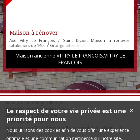
Maison à rénover
Axe Vitry Le François / Saint Dizier, Maison à rénover
totalement de 140 m² Grange attenante, terrain de 500m²
Maison ancienne VITRY LE FRANCOIS,VITRY LE
FRANCOIS
Achat maison Vitry-le-François
Achat maison Pargny-sur-Saulx
Le respect de votre vie privée est une
✕
Achat maison Saint-Dizier
priorité pour nous
Achat maison Frignicourt
Achat maison Saint-Remy-en-Bouzemont-Saint-Genest-et-
Nous utilisons des cookies afin de vous offrir une expérience
Isson
optimale et une communication pertinente sur notre site.