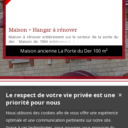
Maison + Hangar à rénover
Maison à rénover entièrement sur le secteur de la porte du
der. Maison de 1904 entièrement à rénover composé de 4
pièces sur 2 niveaux. Superficie par étage environ 100m². La
Maison ancienne La Porte du Der
100 m²
maison dispose également d'un hangar. Le tout sur un terrain
d'environ 902m² possibilité d'avoir plus de terrain !
Achat maison Vitry-le-François
Achat maison Pargny-sur-Saulx
Le respect de votre vie privée est une
✕
Achat maison Saint-Dizier
priorité pour nous
Achat maison Frignicourt
Achat maison Saint-Remy-en-Bouzemont-Saint-Genest-et-
Nous utilisons des cookies afin de vous offrir une expérience
Isson
optimale et une communication pertinente sur notre site.
Achat maison Sermaize-les-Bains
Grace à ces technologies, nous pouvons vous proposer du