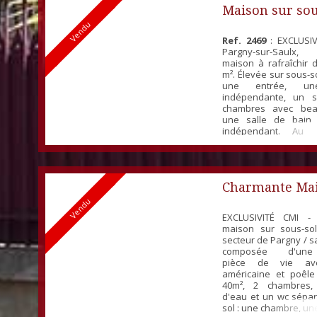
Maison sur sou
Vendu
Ref. 2469
: EXCLUSIV
Pargny-sur-Saulx,
maison à rafraîchir 
m². Élevée sur sous-so
une entrée, une
indépendante, un s
chambres avec bea
une salle de bai
indépendant. Au 
garage,, chaufferie e
Chauffage fioul.
Charmante Mai
Vendu
EXCLUSIVITÉ CMI -
maison sur sous-so
secteur de Pargny / sa
composée d'une 
pièce de vie ave
américaine et poêl
40m², 2 chambres,
d'eau et un wc sépar
sol : une chambre, u