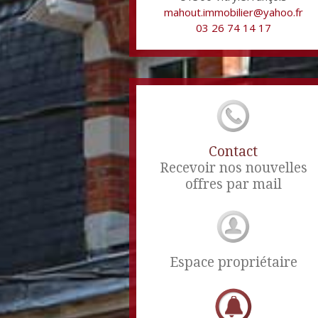
mahout.immobilier@yahoo.fr
03 26 74 14 17
Contact
Recevoir nos nouvelles
offres par mail
Espace propriétaire