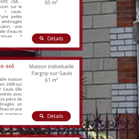
VITÉ CMI -
65 m²
ison sur le
y / saulx.
une petite
e aménagée
salon, une
lle d'eau et
'étage : 2
Détails
²). Cave et
. Chauffage
nissement
re : 124 €
s-sol
Maison individuelle
Pargny-sur-Saulx
éable maison
61 m²
en 2009 sur
 Saulx. Elle
entrée avec
use pièce de
ménagée, un
d‘eau et une
 un spacieux
Détails
cueillant 2
sol complet
ne espace
ut sur un