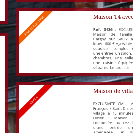
A l'étage : Un studio
parfait pour accueilli
amis ! Coté dépendanc
Maison T4 avec
Sous compromis
Ref. 3486
: EXCLUSI
Maison de famill
Pargny sur Saulx a
louée 600 € Agréable
sous-sol complet 
une entrée, un salon, 
chambres, une sall
une cuisine équipé
séparés. Le tout sur u
1000 m² avec te
dépendances. Chauff
granules - double vi
isolation des comble
Maison de villa
sol...
Vendu
rénover
EXCLUSIVITE CMI - Ax
François / Saint-Dizi
village à 15 minute
Dizier : Maison 
composée au rez-d
d'une entrée, un
aménagée, un sa