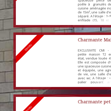
spacieuse pièce d
poêle à granulés d
cuisine aménagée i
de 15m², une salle d'
séparé. A l'étage : 3
enfilade (15, 18 et
dépendance comp
spacieux garage de
atelier de 15m² Taxe
280 € Ass...
Charmante Ma
Vendu
Louée
EXCLUSIVITE CMI -
petite maison T2 e
état, vendue louée 4
Elle est composée d'
une spacieuse cuisi
et équipée, une agr
de vie, une salle d'
avec wc. A l'étage :
palier pouvant acc
espace bureau et u
La maison dispose
d'un garage indép
porte de garage se...
Charmante pet
Vendu