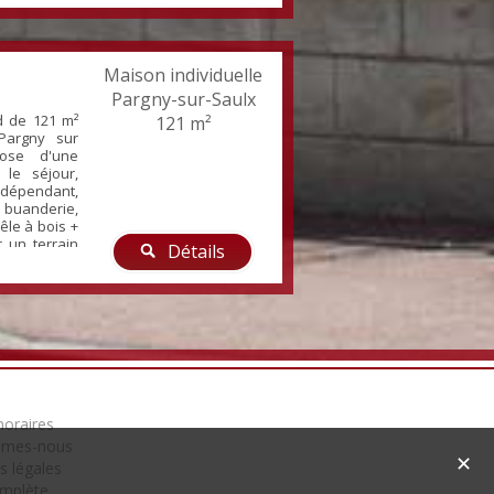
ndances. Le
os de 865m².
voir.
Maison individuelle
Pargny-sur-Saulx
ed de 121 m²
121 m²
Pargny sur
pose d'une
 le séjour,
indépendant,
 buanderie,
êle à bois +
r un terrain
Détails
oraires
mmes-nous
✕
s légales
omplète