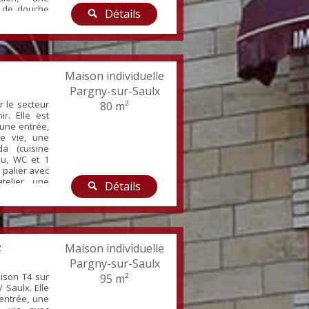
e de douche
Détails
t. A l'étage
desservant 2
 grenier
 maison est
e à chaleur
Maison individuelle
Pargny-sur-Saulx
r le secteur
80 m²
ir. Elle est
une entrée,
e vie, une
da (cuisine
eau, WC et 1
 palier avec
telier, une
Détails
age. Tout à
e au fioul–
c
Maison individuelle
Pargny-sur-Saulx
ison T4 sur
95 m²
 Saulx. Elle
entrée, une