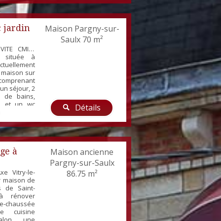
 indépendant
r famille ou
es vou...
 jardin
Maison Pargny-sur-
Saulx
70 m²
VITE CMI -
e située à
ctuellement
 maison sur
comprenant
un séjour, 2
e de bains,
e et un wc
Détails
n terrain de
rrasse et
age Poêle à
trage PVC -
s et du sous
ge à
Maison ancienne
Pargny-sur-Saulx
e Vitry-le-
86.75 m²
er maison de
s de Saint-
à rénover
e-chaussée
e cuisine
lon, une