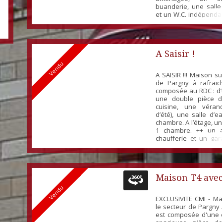
buanderie, une sall
et un W.C. indépendan
elle offre un palier 
chambres et un
aménageable. ++ La
équipée d'une pomp
A Saisir !
...
Vendu
A SAISIR !!! Maison su
de Pargny à rafraich
composée au RDC : d’
une double pièce d
cuisine, une véran
d’été), une salle d’
chambre. A l’étage, un
1 chambre. ++ un a
chaufferie et un gar
l’égout – chauffag
double vitrage.
Maison T4 ave
Vendu
dépendance
EXCLUSIVITE CMI - Ma
le secteur de Pargny /
est composée d'une 