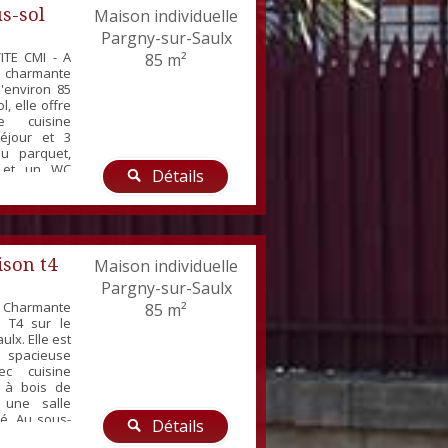
s-sol
Maison individuelle
Pargny-sur-Saulx
ITE CMI - A
85 m²
 charmante
d'environ 85
l, elle offre
 cuisine
éjour et 3
u parquet,
n et un WC
Détails
sous-sol :
t buanderie.
son t4
Maison individuelle
Pargny-sur-Saulx
 Charmante
85 m²
l T4 sur le
ulx. Elle est
spacieuse
c cuisine
e à bois de
 une salle
é. Au sous-
Détails
ne buanderie