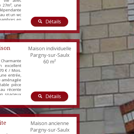
e vie avec
e 27m², une
ndépendante
eau et un wc
 chambres en
Détails
 13m²). Une
renant un
 23m² et un
 Foncière :
ison
Maison individuelle
Pargny-sur-Saulx
 Charmante
60 m²
n excellent
70 € / Mois.
une entrée,
ne aménagée
éable pièce
eau récente
 un spacieux
Détails
ueillir un
ne chambre.
 également
endant (la
ite
Maison ancienne
Pargny-sur-Saulx