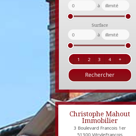
à
Surface
à
1
2
3
4
+
Christophe Mahout
Immobilier
3 Boulevard Francois 1er
51300
VitryleFrançois