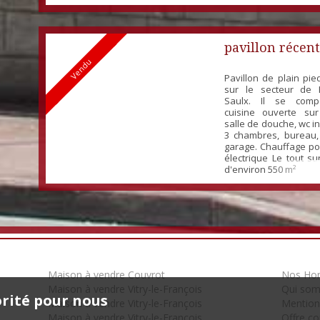
et un garage. Dépe
tout sur un terrain cl
Pas de travaux à pré
pavillon récent
Vendu
Pavillon de plain pi
sur le secteur de 
Saulx. Il se com
cuisine ouverte sur
salle de douche, wc 
3 chambres, bureau,
garage. Chauffage po
électrique Le tout su
d'environ 550 m²
Maison à vendre Couvrot
Nos Hon
Maison à vendre Vitry-le-François
Qui so
orité pour nous
Maison à vendre Vitry-le-François
Mention
Maison à vendre Vitry-le-François
Offre c