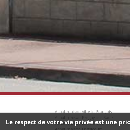
Achat maison Vitry-le-François
Achat maison Pargny-sur-Saulx
Le respect de votre vie privée est une pri
Achat maison Saint-Dizier
Achat maison Frignicourt