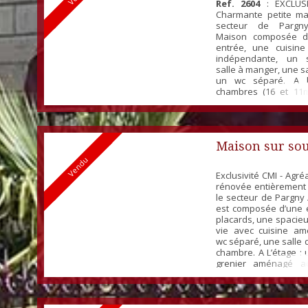
maison
Ref. 2604
: EXCLUSI
Charmante petite ma
secteur de Pargn
Maison composée d'
entrée, une cuisin
indépendante, un 
salle à manger, une sa
un wc séparé. A l
chambres (16 et 11m
garage indépendant
au fioul. Assai
individuel. Taxe fonciè
Maison sur sou
Vendu
Exclusivité CMI - Agr
rénovée entièrement 
le secteur de Pargny /
est composée d’une 
placards, une spacie
vie avec cuisine a
wc séparé, une salle 
chambre. A L’étage :
grenier aménagé ac
espaces nuits. Sous 
avec garage et u
chaufferie Le to
agréable te...