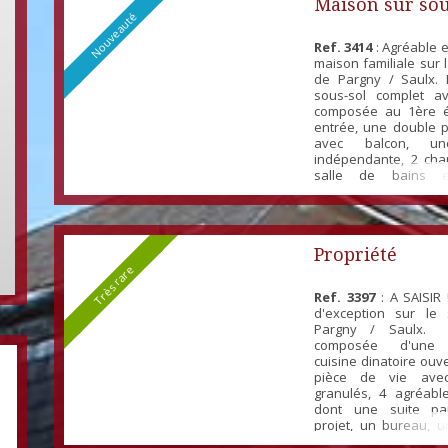
Maison sur sou
Nouveauté
Ref. 3414
: Agréable 
maison familiale sur
de Pargny / Saulx.
sous-sol complet a
composée au 1ère é
entrée, une double p
avec balcon, un
indépendante, 2 ch
salle de bains 
indépendant. 
aménageable pouvant 
nouvelles chambres.
la toiture, il fa
Propriété
uniquement la couvert.
Très rare
Ref. 3397
: A SAISIR !
d'exception sur le
Pargny / Saulx.
composée d'une 
cuisine dinatoire ouv
pièce de vie ave
granulés, 4 agréab
dont une suite pa
projet, un bureau, u
bain, 2 wc sép et un