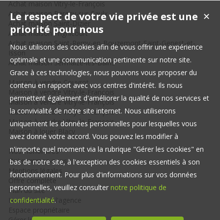
Achat maison Vitry-le-François
Achat maison Pargny-sur-Saulx
Le respect de votre vie privée est une
✕
Achat maison Saint-Dizier
priorité pour nous
Achat maison Frignicourt
Achat maison Saint-Remy-en-Bouzemont-Saint-Genest-et-
Nous utilisons des cookies afin de vous offrir une expérience
Isson
optimale et une communication pertinente sur notre site.
Achat maison Sermaize-les-Bains
Grace à ces technologies, nous pouvons vous proposer du
Maison à vendre Couvrot
contenu en rapport avec vos centres d'intérêt. Ils nous
Maison à vendre Vitry-le-François
permettent également d'améliorer la qualité de nos services et
Maison à vendre Vitry-le-François
la convivialité de notre site internet. Nous utiliserons
Maison à vendre Vitry-le-François
Maison à vendre Vitry-le-François
uniquement les données personnelles pour lesquelles vous
Maison à louer Blacy
avez donné votre accord. Vous pouvez les modifier à
n'importe quel moment via la rubrique "Gérer les cookies" en
Nos Honoraires
Qui sommes-nous
bas de notre site, à l'exception des cookies essentiels à son
Mentions légales
fonctionnement. Pour plus d'informations sur vos données
Offre complète
personnelles, veuillez consulter
notre politique de
Plan du site
Honoraires de l'agence
confidentialité
.
Espace propriétaire
Gérer les cookies