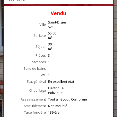
Vendu
Saint-Dizier
Ville
52100
55.00
Surface
m²
30
Séjour
m²
Pièces
3
Chambres
1
Salle de bains
1
WC
1
État général
En excellent état
Electrique
Chauffage
Individuel
Assainissement
Tout à l'égout, Conforme
Ameublement
Non meublé
Taxe foncière
139 €/an