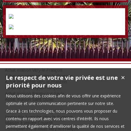
Achat maison Vitry-le-François
Achat appartement Vitry-le-François
Le respect de votre vie privée est une
✕
Achat immeuble Vitry-le-François
priorité pour nous
Achat terrain Vitry-le-François
Achat maison Pargny-sur-Saulx
Nous utilisons des cookies afin de vous offrir une expérience
Achat maison Saint-Dizier
optimale et une communication pertinente sur notre site.
Appartement à louer Vitry-le-François
Grace à ces technologies, nous pouvons vous proposer du
Immeuble à vendre Vitry-le-François
contenu en rapport avec vos centres d'intérêt. Ils nous
Maison à vendre Couvrot
permettent également d'améliorer la qualité de nos services et
Immobilier Pro à louer Vitry-le-François