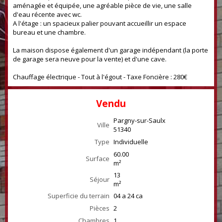
aménagée et équipée, une agréable pièce de vie, une salle
d'eau récente avec wc.
A l'étage : un spacieux palier pouvant accueillir un espace
bureau et une chambre.
La maison dispose également d'un garage indépendant (la porte
de garage sera neuve pour la vente) et d'une cave.
Chauffage électrique - Tout à l'égout - Taxe Foncière : 280€
Vendu
Pargny-sur-Saulx
Ville
51340
Type
Individuelle
60.00
Surface
m²
13
Séjour
m²
Superficie du terrain
04 a 24 ca
Pièces
2
Chambres
1