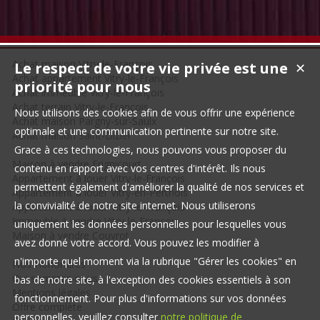
Achat maison Vitry-le-François
Le respect de votre vie privée est une
✕
Achat appartement Vitry-le-François
priorité pour nous
Achat immeuble Vitry-le-François
Achat terrain Vitry-le-François
Nous utilisons des cookies afin de vous offrir une expérience
Achat maison Pargny-sur-Saulx
optimale et une communication pertinente sur notre site.
Achat maison Saint-Dizier
Grace à ces technologies, nous pouvons vous proposer du
Maison à vendre Frignicourt
contenu en rapport avec vos centres d'intérêt. Ils nous
Appartement à louer Vitry-le-François
permettent également d'améliorer la qualité de nos services et
Appartement à louer Vitry-en-Perthois
la convivialité de notre site internet. Nous utiliserons
Appartement à louer Vitry-le-François
Immeuble à vendre Vitry-le-François
uniquement les données personnelles pour lesquelles vous
Maison à vendre Couvrot
avez donné votre accord. Vous pouvez les modifier à
n'importe quel moment via la rubrique "Gérer les cookies" en
Nos Honoraires
Qui sommes-nous
bas de notre site, à l'exception des cookies essentiels à son
Mentions légales
fonctionnement. Pour plus d'informations sur vos données
Offre complète
personnelles, veuillez consulter
notre politique de