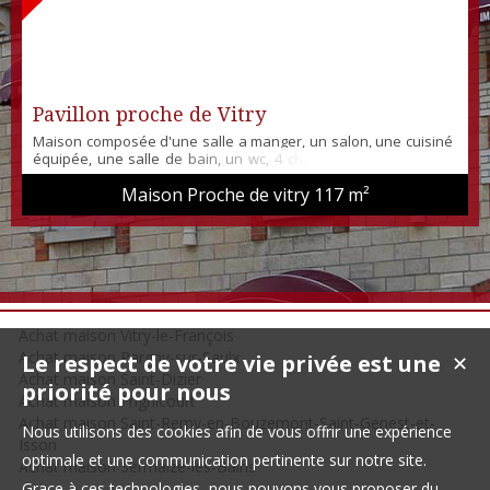
Pavillon proche de Vitry
Maison composée d'une salle a manger, un salon, une cuisiné
équipée, une salle de bain, un wc, 4 chambres,un garage, un
grenier, un atelier, un local. Le tout sur un terrain de 680m² .
Maison Proche de vitry
117 m²
Chauffage électrique + bois.
Achat maison Vitry-le-François
Achat maison Pargny-sur-Saulx
Le respect de votre vie privée est une
✕
Achat maison Saint-Dizier
priorité pour nous
Achat maison Frignicourt
Achat maison Saint-Remy-en-Bouzemont-Saint-Genest-et-
Nous utilisons des cookies afin de vous offrir une expérience
Isson
optimale et une communication pertinente sur notre site.
Achat maison Sermaize-les-Bains
Grace à ces technologies, nous pouvons vous proposer du