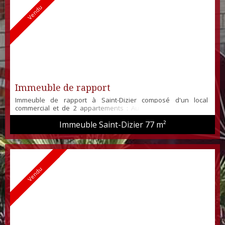
Vendu
Immeuble de rapport
Immeuble de rapport à Saint-Dizier composé d'un local
commercial et de 2 appartements : Au RDC une surface de
vente d'environ 17 m², un W.C et une cave d'environ 20 m². Au
Immeuble Saint-Dizier
77 m²
1er étage un T2 offrant un séjour, une cuisine aménagée et
équipée, 1 belle chambre et une salle de douche. Au 2eme
étage un T2 offrant un séjour, une cuisine aménagée et
équipée, 1 belle chambre et une salle ...
Vendu