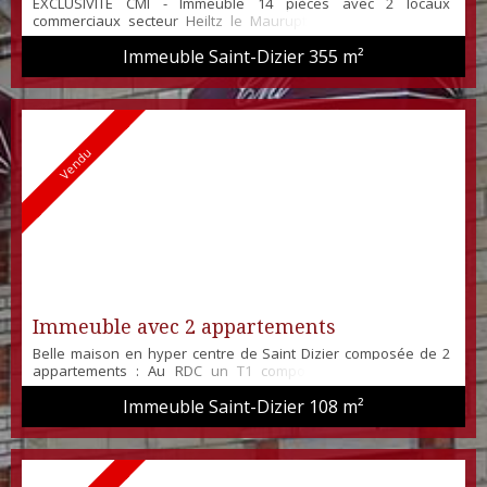
EXCLUSIVITE CMI - Immeuble 14 pièces avec 2 locaux
commerciaux secteur Heiltz le Maurupt. À 15 min de Saint-
Dizier Immeuble F14 de 355 m² Ancien BAR / RESTAURANT avec
Immeuble Saint-Dizier
355 m²
jardin et dépendances. Il est composé de 2 locaux
commerciaux, une salle de restauration, 6 chambres, une
cuisine, une salle de bains et 3 wc. L'immeuble dispose
également d'une cave ainsi que des dépendances. Immeu...
Vendu
Immeuble avec 2 appartements
Belle maison en hyper centre de Saint Dizier composée de 2
appartements : Au RDC un T1 composé d'un séjour, une
cuisine, une salle de bain, et WC indépendant. Au 1er étage un
Immeuble Saint-Dizier
108 m²
T3 en duplex offrant un séjour de 24 m², une cuisine, 2 belles
chambres, une salle de bain et un WC. Chauffage au gaz de
ville, double vitrage. La maison dispose d'une petite cour
commune, elle est idéale ...