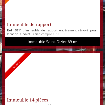
Immeuble de rapport
Ref. 3311
: Immeuble de rapport entièrement rénové pour
location à Saint Dizier composé de 3 appartements de type
1bis identiques. Ils offrent un séjour avec coin cuisine meublée
Immeuble Saint-Dizier
69 m²
et équipée, une chambre en mezzanine avec rangement et
une salle de douche avec WC. Chauffage électrique - Double
vitrage bois et PVC pour un logement - Immeuble entièrement
loué. Idéal pour un investissement locatif. Ra...
Vendu
Immeuble 14 pièces