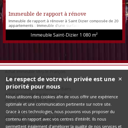
Immeuble de rapport à rénove
Immeuble de rapport à rénover à Saint Dizier composée de 20
appartements : Immeuble d'une surface de 1080 m², composé
de 20 logements,1 Type 1 bis, 9 Types 2, 5 Types 3 et 5 types 4,
Immeuble Saint-Dizier
1 080 m²
d'un parking de 20 places et de caves pour un rapport de 9
500€ mensuel, idéal pour un investissement locatif Chauffage
au gaz de ville - Double vitrage - Taxe foncière : 12 000€
Achat immeuble Vitry-le-François
Achat immeuble Saint-Dizier
Le respect de votre vie privée est une
✕
Achat immeuble Joinville
priorité pour nous
Achat immeuble Sermaize-les-Bains
Achat immeuble Pargny-sur-Saulx
Nous utilisons des cookies afin de vous offrir une expérience
Achat immeuble Bar-le-Duc
optimale et une communication pertinente sur notre site.
Immeuble à vendre Vitry-le-François
Grace à ces technologies, nous pouvons vous proposer du
Immeuble à vendre Vitry-le-François
contenu en rapport avec vos centres d'intérêt. Ils nous
Immeuble à vendre Vitry-le-François
permettent également d'améliorer la qualité de nos services et