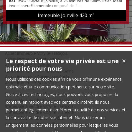
Ref. 2562
: Secteur Joinville, à 25 minutes de Saint-Dizier. Idéal
investisseur!! Immeuble composé de 3 appartements de 105 m²
type f5, avec 3 caves et 3 garages sur une parcelle de terrain
Immeuble Joinville
420 m²
de 1257 m² séparé en 3 parties. Rapport de 1515€ mensuel.
Deux appartements loués actuellement.
Achat immeuble Vitry-le-François
Achat immeuble Saint-Dizier
Le respect de votre vie privée est une
✕
Achat immeuble Joinville
priorité pour nous
Achat immeuble Sermaize-les-Bains
Achat immeuble Pargny-sur-Saulx
Nous utilisons des cookies afin de vous offrir une expérience
Achat immeuble Bar-le-Duc
optimale et une communication pertinente sur notre site.
Immeuble à vendre Vitry-le-François
Grace à ces technologies, nous pouvons vous proposer du
Immeuble à vendre Vitry-le-François
contenu en rapport avec vos centres d'intérêt. Ils nous
Immeuble à vendre Vitry-le-François
permettent également d'améliorer la qualité de nos services et
Immeuble à vendre Vitry-le-François
la convivialité de notre site internet. Nous utiliserons
Immeuble à vendre Saint-Dizier
Immeuble à vendre Joinville
uniquement les données personnelles pour lesquelles vous