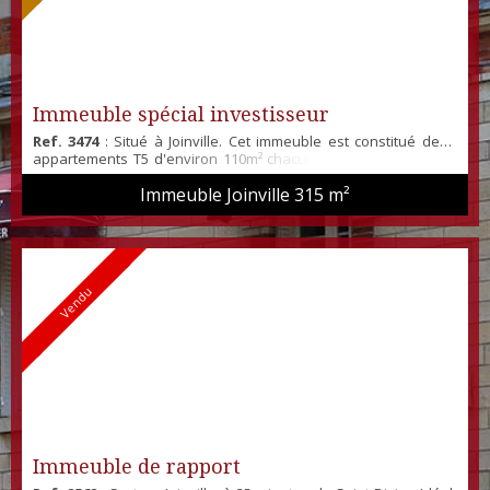
Immeuble spécial investisseur
Ref. 3474
: Situé à Joinville. Cet immeuble est constitué de 3
appartements T5 d'environ 110m² chacun, actuellement loués
530€HC/mois. Les appartements sont composés d'une entrée,
Immeuble Joinville
315 m²
une cusine, une salle à manger, un wc, une salle de bain et 4
chambres. En plus une cave et un garage par appartement. Un
appartement sur trois sont loués depuis plus de 5 ans.
Travaux de rafraichissement à prévoir. Re...
Vendu
Immeuble de rapport