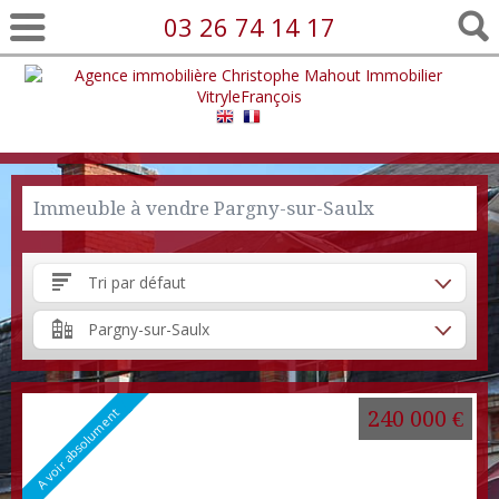
03 26 74 14 17
Immeuble à vendre Pargny-sur-Saulx
Tri par défaut
Pargny-sur-Saulx
A voir absolument
240 000 €