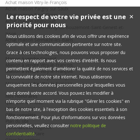
Achat maison Vitry-le-François
Achat maison Pargny-sur-Saulx
Achat maison Saint-Dizier
Le respect de votre vie privée est une
✕
Achat maison Frignicourt
priorité pour nous
Achat maison Saint-Remy-en-Bouzemont-Saint-Genest-et-
Isson
Nous utilisons des cookies afin de vous offrir une expérience
Achat maison Sermaize-les-Bains
optimale et une communication pertinente sur notre site.
Maison à vendre Frignicourt
Grace à ces technologies, nous pouvons vous proposer du
Maison à vendre Couvrot
contenu en rapport avec vos centres d'intérêt. Ils nous
Maison à vendre Vitry-le-François
permettent également d'améliorer la qualité de nos services et
Maison à vendre Vitry-le-François
la convivialité de notre site internet. Nous utiliserons
Maison à vendre Vitry-le-François
Maison à vendre Vitry-le-François
uniquement les données personnelles pour lesquelles vous
avez donné votre accord. Vous pouvez les modifier à
Nos Honoraires
n'importe quel moment via la rubrique "Gérer les cookies" en
Qui sommes-nous
Mentions légales
bas de notre site, à l'exception des cookies essentiels à son
Offre complète
fonctionnement. Pour plus d'informations sur vos données
Plan du site
personnelles, veuillez consulter
notre politique de
Honoraires de l'agence
Espace propriétaire
confidentialité
.
Gérer les cookies