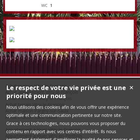
WC
1
Achat maison Vitry-le-François
Le respect de votre vie privée est une
✕
Achat appartement Vitry-le-François
priorité pour nous
Achat immeuble Vitry-le-François
Achat terrain Vitry-le-François
Nous utilisons des cookies afin de vous offrir une expérience
Achat maison Pargny-sur-Saulx
optimale et une communication pertinente sur notre site.
Achat maison Saint-Dizier
Grace à ces technologies, nous pouvons vous proposer du
Appartement à louer Vitry-le-François
contenu en rapport avec vos centres d'intérêt. Ils nous
Appartement à louer Vitry-en-Perthois
permettent également d'améliorer la qualité de nos services et