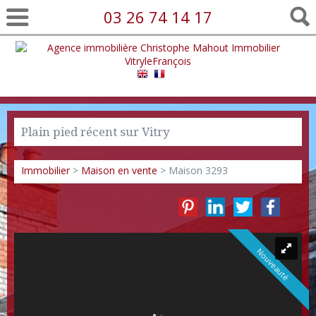
03 26 74 14 17
Plain pied récent sur Vitry
Immobilier
>
Maison en vente
> Maison 3293
Nouveauté