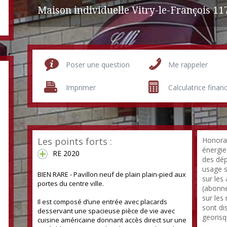
Maison individuelle Vitry-le-François
11
Poser une question
Me rappeler
Imprimer
Calculatrice finan
Les points forts :
Honorai
énergie
RE 2020
des dép
usage s
BIEN RARE - Pavillon neuf de plain plain-pied aux
sur les
portes du centre ville.
(abonne
120 m²
sur les
Il est composé d’une entrée avec placards
sont di
desservant une spacieuse pièce de vie avec
georisq
cuisine américaine donnant accès direct sur une