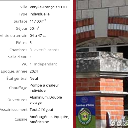
Ville
Vitry-le-François
51300
Type
Individuelle
Surface
117.00
m²
Séjour
50
m²
rficie du terrain
04 a 47 ca
Pièces
5
Chambres
3
avec PLacards
Salle d'eau
1
WC
1
Indépendant
Epoque, année
2024
État général
Neuf
Pompe à chaleur
Chauffage
Individuel
Aluminium, Double
Ouvertures
vitrage
Assainissement
Tout à l'égout
Aménagée et équipée,
Cuisine
Américaine