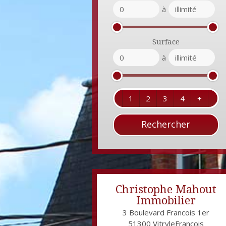
à
Surface
à
1
2
3
4
+
Christophe Mahout
Immobilier
3 Boulevard Francois 1er
51300
VitryleFrançois