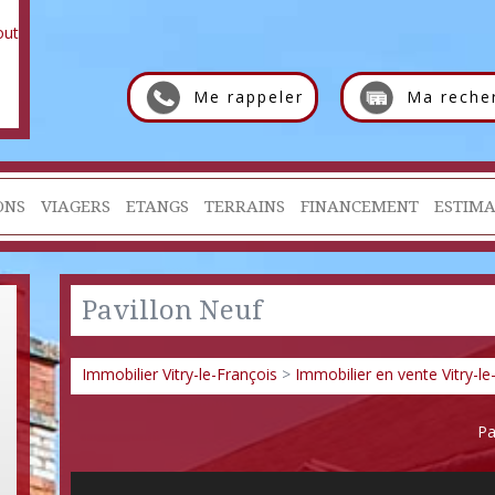
Me rappeler
Ma reche
ONS
VIAGERS
ETANGS
TERRAINS
FINANCEMENT
ESTIMA
Pavillon Neuf
Immobilier Vitry-le-François
>
Immobilier en vente Vitry-le
Pa