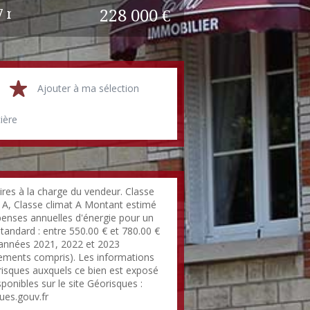
7 m²
228 000 €
Ajouter à ma sélection
cière
res à la charge du vendeur. Classe
 A, Classe climat A Montant estimé
enses annuelles d'énergie pour un
tandard : entre 550.00 € et 780.00 €
 années 2021, 2022 et 2023
ments compris). Les informations
 risques auxquels ce bien est exposé
sponibles sur le site Géorisques :
ues.gouv.fr