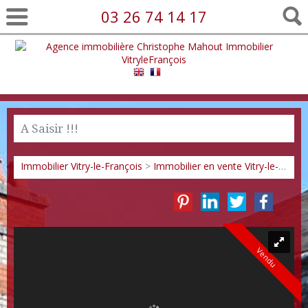
03 26 74 14 17
A Saisir !!!
Immobilier Vitry-le-François
>
Immobilier en vente Vitry-le-François
Vendu