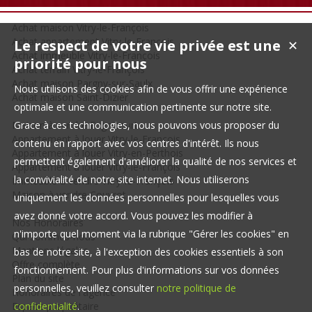
Achat maison Vitry-le-François
Achat appartement Vitry-le-François
Le respect de votre vie privée est une
✕
Achat immeuble Vitry-le-François
priorité pour nous
Achat terrain Vitry-le-François
Achat maison Pargny-sur-Saulx
Nous utilisons des cookies afin de vous offrir une expérience
Achat maison Saint-Dizier
optimale et une communication pertinente sur notre site.
Maison à vendre Frignicourt
Grace à ces technologies, nous pouvons vous proposer du
Appartement à louer Vitry-le-François
contenu en rapport avec vos centres d'intérêt. Ils nous
Appartement à louer Vitry-en-Perthois
permettent également d'améliorer la qualité de nos services et
Appartement à louer Vitry-le-François
la convivialité de notre site internet. Nous utiliserons
Immeuble à vendre Vitry-le-François
Maison à vendre Couvrot
uniquement les données personnelles pour lesquelles vous
avez donné votre accord. Vous pouvez les modifier à
Nos Honoraires
n'importe quel moment via la rubrique "Gérer les cookies" en
Qui sommes-nous
Mentions légales
bas de notre site, à l'exception des cookies essentiels à son
Offre complète
fonctionnement. Pour plus d'informations sur vos données
Plan du site
personnelles, veuillez consulter
notre politique de
Honoraires de l'agence
Espace propriétaire
confidentialité
.