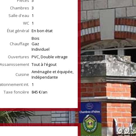
Pièces
5
Chambres
3
Salle d'eau
1
WC
1
État général
En bon état
Bois
Chauffage
Gaz
Individuel
Ouvertures
PVC, Double vitrage
Assainissement
Tout à l'égout
Aménagée et équipée,
Cuisine
Indépendante
ationnement int.
1
Taxe foncière
845 €/an