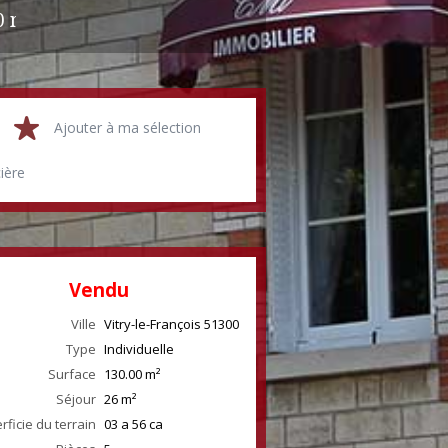
0 m²
Ajouter à ma sélection
cière
Vendu
Ville
Vitry-le-François
51300
Type
Individuelle
Surface
130.00
m²
Séjour
26
m²
rficie du terrain
03 a 56 ca