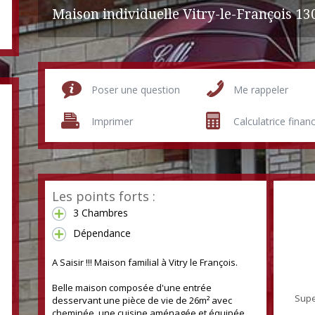
Maison individuelle Vitry-le-François
13
Poser une question
Me rappeler
Imprimer
Calculatrice finan
Les points forts :
3 Chambres
Dépendance
A Saisir !!! Maison familial à Vitry le François.
120 m²
Belle maison composée d'une entrée
Supe
desservant une pièce de vie de 26m² avec
cheminée, une cuisine aménagée et équipée