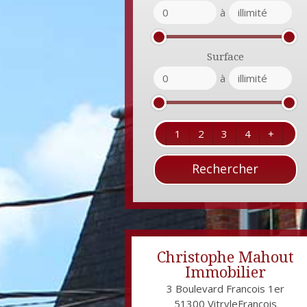
à
Surface
à
1
2
3
4
+
Christophe Mahout
Immobilier
3 Boulevard Francois 1er
51300
VitryleFrançois