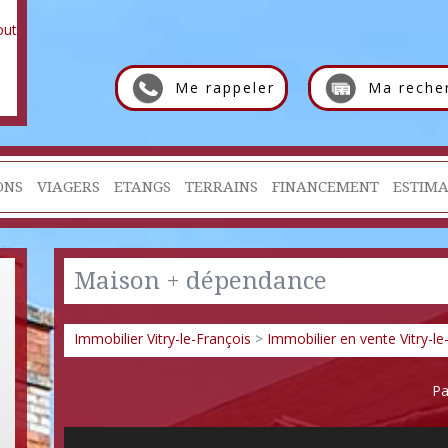
Me rappeler
Ma reche
ONS
VIAGERS
ETANGS
TERRAINS
FINANCEMENT
ESTIMA
Maison + dépendance
Immobilier Vitry-le-François
>
Immobilier en vente Vitry-le
Pa