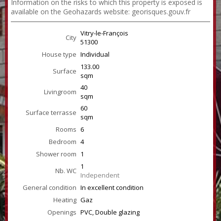
Information on the risks to which this property is exposed is
available on the Geohazards website: georisques.gouv.fr
Vitry-le-François
City
51300
House type
Individual
133.00
Surface
sqm
40
Livingroom
sqm
60
Surface terrasse
sqm
Rooms
6
Bedroom
4
Shower room
1
1
Nb. WC
Independent
General condition
In excellent condition
Heating
Gaz
Openings
PVC, Double glazing