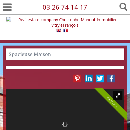
03 26 74 14 17
Spacieuse Maison
Very rare