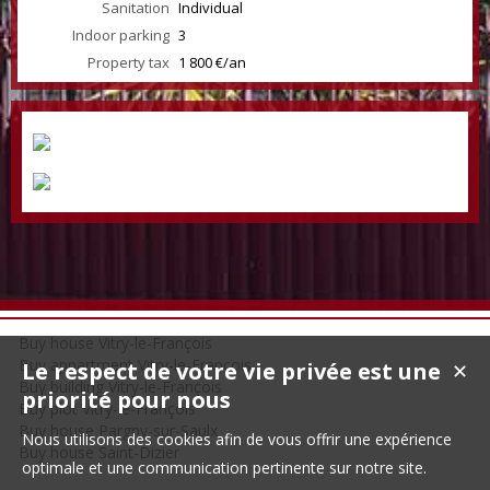
Sanitation
Individual
Indoor parking
3
Property tax
1 800 €/an
Buy house Vitry-le-François
Buy appartment Vitry-le-François
Le respect de votre vie privée est une
✕
Buy building Vitry-le-François
priorité pour nous
Buy plot Vitry-le-François
Buy house Pargny-sur-Saulx
Nous utilisons des cookies afin de vous offrir une expérience
Buy house Saint-Dizier
optimale et une communication pertinente sur notre site.