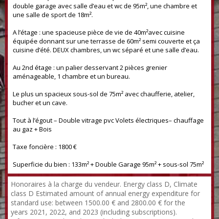
double garage avec salle d’eau et wc de 95m², une chambre et
une salle de sport de 18m².
A l’étage : une spacieuse pièce de vie de 40m²avec cuisine
équipée donnant sur une terrasse de 60m² semi couverte et ça
cuisine d’été. DEUX chambres, un wc séparé et une salle d’eau.
Au 2nd étage : un palier desservant 2 pièces grenier
aménageable, 1 chambre et un bureau.
Le plus un spacieux sous-sol de 75m² avec chaufferie, atelier,
bucher et un cave.
Tout à l’égout – Double vitrage pvc Volets électriques– chauffage
au gaz + Bois
Taxe foncière : 1800 €
Superficie du bien : 133m² + Double Garage 95m² + sous-sol 75m²
Honoraires à la charge du vendeur. Energy class D, Climate
class D Estimated amount of annual energy expenditure for
standard use: between 1500.00 € and 2800.00 € for the
years 2021, 2022, and 2023 (including subscriptions).