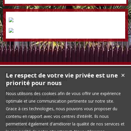
Buy house Vitry-le-François
Le respect de votre vie privée est une
✕
Buy appartment Vitry-le-François
priorité pour nous
Buy building Vitry-le-François
Buy plot Vitry-le-François
Nous utilisons des cookies afin de vous offrir une expérience
Buy house Pargny-sur-Saulx
optimale et une communication pertinente sur notre site.
Buy house Saint-Dizier
Grace à ces technologies, nous pouvons vous proposer du
Apartment for rent Vitry-le-François
contenu en rapport avec vos centres d'intérêt. Ils nous
Building for sale Vitry-le-François
permettent également d'améliorer la qualité de nos services et
House for sale Couvrot