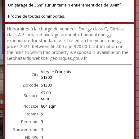
Un garage de 36m² sur un terrain entièrement clos de 804m².
Proche de toutes commodités.
Honoraires à la charge du vendeur. Energy class C, Climate
class A Estimated average amount of annual energy
expenditure for standard use, based on the year's energy
prices 2021: between 607.00 and 970.00 €. Information on
the risks to which this property is exposed is available on the
Geohazards website: georisques.gouv.fr
Vitry-le-François
City
51300
Zip code
51300
97.00
Surface
sqm
Plot size
804 sqm
Rooms
5
Bedroom
3
Shower room
1
Nb. WC
1