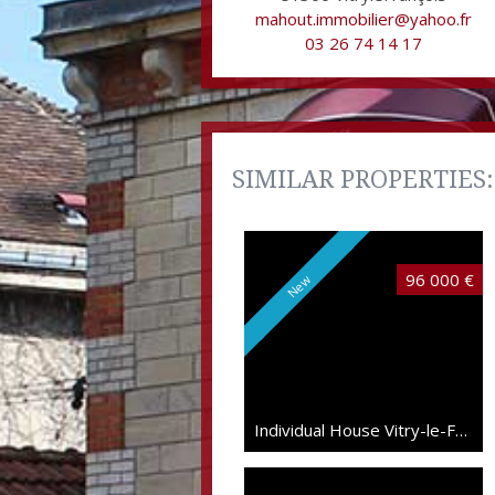
mahout.immobilier@yahoo.fr
03 26 74 14 17
SIMILAR PROPERTIES:
96 000 €
New
Individual House Vitry-le-François