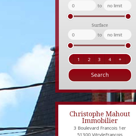
to
Surface
to
1
2
3
4
+
Christophe Mahout
Immobilier
3 Boulevard Francois 1er
51300
VitryleFrançois