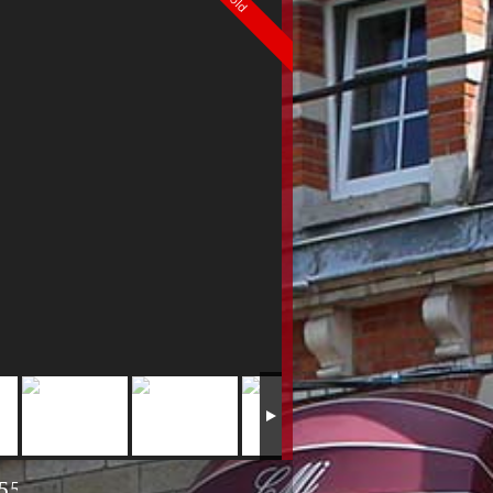
Sold
5 sqm