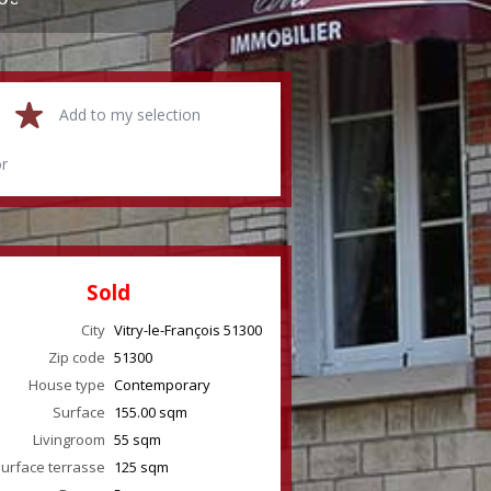
Add to my selection
or
Sold
City
Vitry-le-François
51300
Zip code
51300
House type
Contemporary
Surface
155.00
sqm
Livingroom
55
sqm
urface terrasse
125
sqm