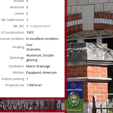
Rooms
5
Bedroom
3
Levels
2
Nb. bathrooms
1
Nb. WC
1
Independent
 of construction
1920
neral condition
In excellent condition
Gaz
Heating
Granules
Aluminum, Double
Openings
glazing
Sanitation
Mains drainage
Kitchen
Equipped, American
Indoor parking
1
Property tax
1 400 €/an