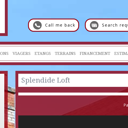
Call me back
Search req
IONS
VIAGERS
ETANGS
TERRAINS
FINANCEMENT
ESTIM
Splendide Loft
Pa