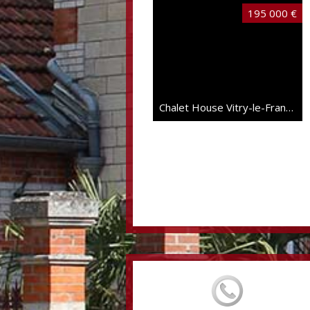
195 000 €
Chalet House Vitry-le-François
Very rare
155 000 €
Individual House Vitry-le-François