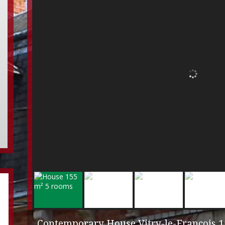
Contemporary House Vitry-le-François
15