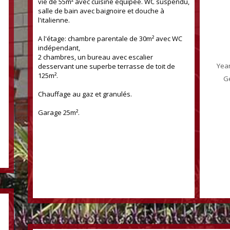
vie de 55m² avec cuisine équipée. WC suspendu,
salle de bain avec baignoire et douche à
l'italienne.
A l'étage: chambre parentale de 30m² avec WC
indépendant,
2 chambres, un bureau avec escalier
Year
desservant une superbe terrasse de toit de
125m².
Ge
188 sqm
Chauffage au gaz et granulés.
Garage 25m².
153 sqm