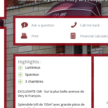
Ask a question
Call me back
Print
Financial calculat
Highlights :
Lumineux
Spacieux
3 chambres
EXCLUSIVITE CMI - Sur la plus belle avenue de
120 sqm
Vitry le François.
S
Splendide loft de 155m² avec grande pièce de