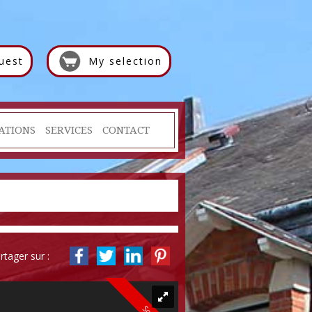
uest
My selection
ATIONS
SERVICES
CONTACT
rtager sur :