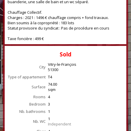
buanderie, une salle de bain et un wc séparé.
Chauffage Collectif.
Charges : 2021 : 1496 € chauffage compris + fond travaux.
Bien soumis à la copropriété : 183 lots
Statut provisoire du syndicat : Pas de procédure en cours
Taxe foncière : 499 €
Sold
Vitry-le-François
City
51300
Type of appartement
T4
74.00
Surface
sqm
Rooms
4
Bedroom
3
Nb. bathrooms
1
1
Nb. WC
Independent