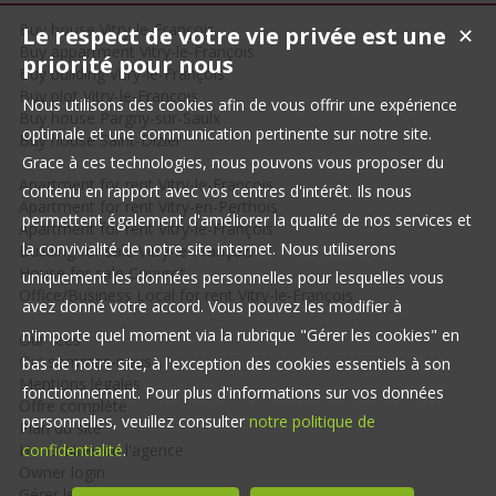
Buy house Vitry-le-François
Le respect de votre vie privée est une
✕
Buy appartment Vitry-le-François
priorité pour nous
Buy building Vitry-le-François
Buy plot Vitry-le-François
Nous utilisons des cookies afin de vous offrir une expérience
Buy house Pargny-sur-Saulx
optimale et une communication pertinente sur notre site.
Buy house Saint-Dizier
Grace à ces technologies, nous pouvons vous proposer du
Apartment for rent Vitry-le-François
contenu en rapport avec vos centres d'intérêt. Ils nous
Apartment for rent Vitry-en-Perthois
permettent également d'améliorer la qualité de nos services et
Apartment for rent Vitry-le-François
la convivialité de notre site internet. Nous utiliserons
Building for sale Vitry-le-François
House for sale Couvrot
uniquement les données personnelles pour lesquelles vous
Office/Business Local for rent Vitry-le-François
avez donné votre accord. Vous pouvez les modifier à
n'importe quel moment via la rubrique "Gérer les cookies" en
Our fees
Qui sommes-nous
bas de notre site, à l'exception des cookies essentiels à son
Mentions légales
fonctionnement. Pour plus d'informations sur vos données
Offre complète
personnelles, veuillez consulter
notre politique de
Plan du site
Honoraires de l'agence
confidentialité
.
Owner login
Gérer les cookies