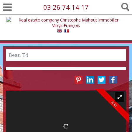
03 26 74 14 17
Beau T4
Sold