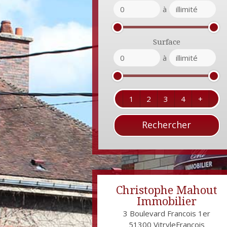
à
Surface
à
1
2
3
4
+
Christophe Mahout
Immobilier
3 Boulevard Francois 1er
51300
VitryleFrançois