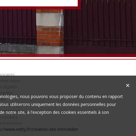
oraires
mmes-nous
✕
s légales
omplète
technologies, nous pouvons vous proposer du contenu en rapport
site
t. Nous utiliserons uniquement les données personnelles pour
es de l'agence
ropriétaire
e notre site, à l'exception des cookies essentiels à son
s cookies
de transaction