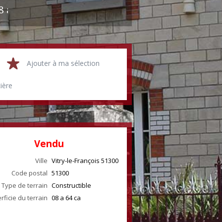
Terrain Constructible Vitry-le-François 08 a 64 ca
Ajouter à ma sélection
cière
Vendu
Ville
Vitry-le-François
51300
Code postal
51300
Type de terrain
Constructible
rficie du terrain
08 a 64 ca