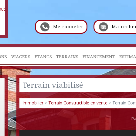
Me rappeler
Ma reche
ONS
VIAGERS
ETANGS
TERRAINS
FINANCEMENT
ESTIMA
Terrain viabilisé
Immobilier
>
Terrain Constructible en vente
> Terrain Con
Pa