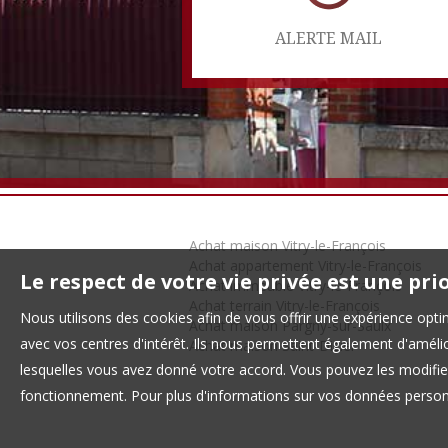
ALERTE MAIL
Achat maison Vitry-le-François
Achat appartement Vitry-le-François
Le respect de votre vie privée est une pri
Achat immeuble Vitry-le-François
Achat terrain Vitry-le-François
Nous utilisons des cookies afin de vous offrir une expérience op
Achat maison Pargny-sur-Saulx
avec vos centres d'intérêt. Ils nous permettent également d'amélior
Achat maison Saint-Dizier
lesquelles vous avez donné votre accord. Vous pouvez les modifier
fonctionnement. Pour plus d'informations sur vos données personn