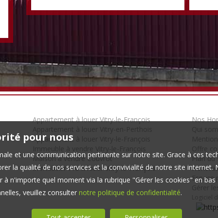
Appartement à louer Vitry-le-François
Nos Hon
Appartement à louer Vitry-en-Perthois
Qui so
orité pour nous
Appartement à louer Vitry-le-François
Mention
Immeuble à vendre Vitry-le-François
Offre c
timale et une communication pertinente sur notre site. Grace à ces 
Maison à vendre Couvrot
Plan du 
er la qualité de nos services et la convivialité de notre site interne
Immobilier Pro à louer Vitry-le-François
Honorair
Espace p
 à n'importe quel moment via la rubrique "Gérer les cookies" en bas d
Gérer le
elles, veuillez consulter
notre politique de confidentialité
.
Logiciel 
Tout accepter
Personnaliser