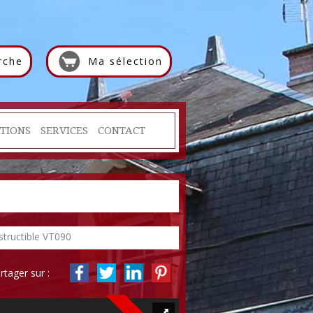
rche
Ma sélection
TIONS
SERVICES
CONTACT
structible VT090
rtager sur :