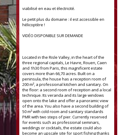
viabilisé en eau et électricité.
Le petit plus du domaine : il est accessible en
hélicoptère !
VIDÉO DISPONIBLE SUR DEMANDE
Located in the Risle Valley, in the heart of the
three regional capitals, Le Havre, Rouen, Caen
and 1h30 from Paris, this magnificent estate
covers more than 66,70 acres. Built on a
peninsula, the house has a reception room of
200 m², a professional kitchen and sanitary.
On
the floor: a second room of reception and a local
technique.
Its veranda and its large windows
open onto the lake and offer a panoramic view
of the area. You also have a second building of
50 m² with cold room and sanitary standards
PMR with two steps of pier. Currently reserved
for events such as professional seminars,
weddings or cocktails, the estate could also
become an upscale site for sport fishing thanks