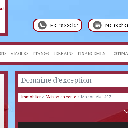
Me rappeler
Ma reche
ONS
VIAGERS
ETANGS
TERRAINS
FINANCEMENT
ESTIMA
Domaine d'exception
Immobilier
>
Maison en vente
> Maison VM1407
Pa