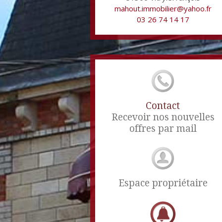
mahout.immobilier@yahoo.fr
03 26 74 14 17
Contact
Recevoir nos nouvelles
offres par mail
Espace propriétaire