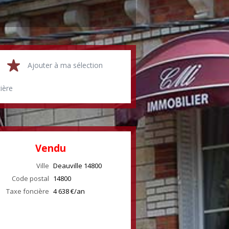
Ajouter à ma sélection
cière
Vendu
Ville
Deauville
14800
Code postal
14800
Taxe foncière
4 638 €/an