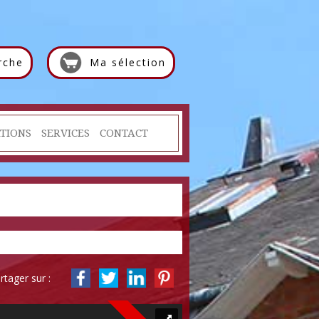
rche
Ma sélection
TIONS
SERVICES
CONTACT
rtager sur :