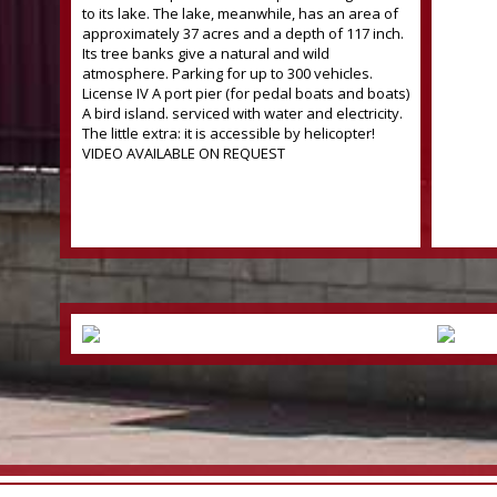
to its lake. The lake, meanwhile, has an area of
approximately 37 acres and a depth of 117 inch.
Its tree banks give a natural and wild
atmosphere. Parking for up to 300 vehicles.
License IV A port pier (for pedal boats and boats)
A bird island. serviced with water and electricity.
The little extra: it is accessible by helicopter!
VIDEO AVAILABLE ON REQUEST