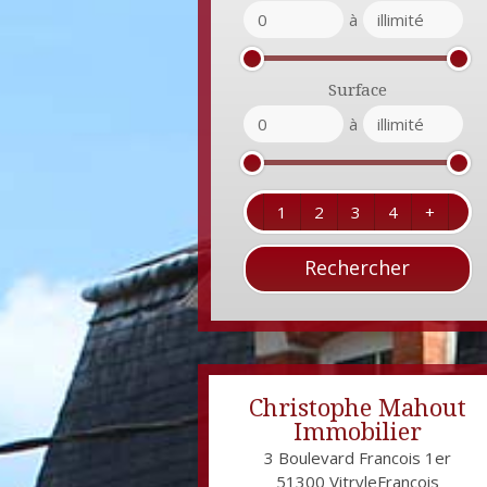
à
Surface
à
1
2
3
4
+
Christophe Mahout
Immobilier
3 Boulevard Francois 1er
51300
VitryleFrançois