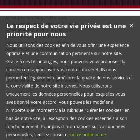
Achat maison Vitry-le-François
Achat appartement Vitry-le-François
Le respect de votre vie privée est une
✕
Achat immeuble Vitry-le-François
priorité pour nous
Achat terrain Vitry-le-François
Achat maison Pargny-sur-Saulx
Nous utilisons des cookies afin de vous offrir une expérience
Achat maison Saint-Dizier
optimale et une communication pertinente sur notre site.
Appartement à louer Vitry-le-François
Grace à ces technologies, nous pouvons vous proposer du
Appartement à louer Vitry-en-Perthois
contenu en rapport avec vos centres d'intérêt. Ils nous
Appartement à louer Vitry-le-François
permettent également d'améliorer la qualité de nos services et
Immeuble à vendre Vitry-le-François
la convivialité de notre site internet. Nous utiliserons
Maison à vendre Couvrot
Immobilier Pro à louer Vitry-le-François
uniquement les données personnelles pour lesquelles vous
avez donné votre accord. Vous pouvez les modifier à
Nos Honoraires
n'importe quel moment via la rubrique "Gérer les cookies" en
Qui sommes-nous
Mentions légales
bas de notre site, à l'exception des cookies essentiels à son
Offre complète
fonctionnement. Pour plus d'informations sur vos données
Plan du site
personnelles, veuillez consulter
notre politique de
Honoraires de l'agence