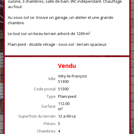
cuisine, 3 chambres, salle de bain, WC indépendant. Chauffage
au fioul.
Au sous-sol se trouve un garage, un atelier et une grande
chambre.
Le tout sur un beau terrain arboré de 1269 m².
Plain-pied - double vitrage - sous-sol - terrain spacieux
Vendu
Vitry-le-François
Ville
51300
Code postal
51300
Type
Plain-pied
112.00
Surface
m²
Superficie du terrain
12 a 69 ca
Pièces
5
Chambres
4