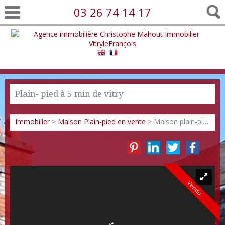
03 26 74 14 17
Plain- pied à 5 min de vitry
Immobilier
>
Maison Plain-pied en vente
> Maison plain-pied VM1392
Vendu