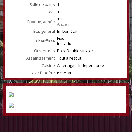
Salle de bains
1
WC
1
1986
Epoque, année
Ancien
État général
En bon état
Fioul
Chauffage
Individuel
Ouvertures
Bois, Double vitrage
Assainissement
Tout à l'égout
Cuisine
Aménagée, Indépendante
Taxe foncière
620 €/an