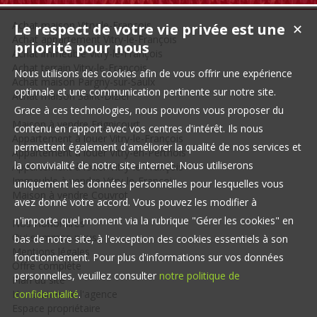
Achat maison Vitry-le-François
Le respect de votre vie privée est une
✕
Achat appartement Vitry-le-François
priorité pour nous
Achat immeuble Vitry-le-François
Achat terrain Vitry-le-François
Nous utilisons des cookies afin de vous offrir une expérience
Achat maison Pargny-sur-Saulx
optimale et une communication pertinente sur notre site.
Achat maison Saint-Dizier
Grace à ces technologies, nous pouvons vous proposer du
Maison à vendre Frignicourt
contenu en rapport avec vos centres d'intérêt. Ils nous
Appartement à louer Vitry-le-François
permettent également d'améliorer la qualité de nos services et
Appartement à louer Vitry-en-Perthois
la convivialité de notre site internet. Nous utiliserons
Appartement à louer Vitry-le-François
Immeuble à vendre Vitry-le-François
uniquement les données personnelles pour lesquelles vous
Maison à vendre Couvrot
avez donné votre accord. Vous pouvez les modifier à
n'importe quel moment via la rubrique "Gérer les cookies" en
Nos Honoraires
Qui sommes-nous
bas de notre site, à l'exception des cookies essentiels à son
Mentions légales
fonctionnement. Pour plus d'informations sur vos données
Offre complète
personnelles, veuillez consulter
notre politique de
Plan du site
Honoraires de l'agence
confidentialité
.
Espace propriétaire