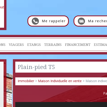
Me rappeler
Ma reche
ONS
VIAGERS
ETANGS
TERRAINS
FINANCEMENT
ESTIMA
Plain-pied T5
Immobilier
>
Maison Individuelle en vente
> Maison indivi
Pa