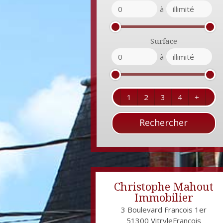
à
Surface
à
1
2
3
4
+
Christophe Mahout
Immobilier
3 Boulevard Francois 1er
51300
VitryleFrançois