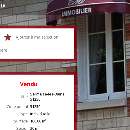
00 m²
Ajouter à ma sélection
cière
Vendu
Sermaize-les-Bains
Ville
51250
Code postal
51250
Type
Individuelle
Surface
100.00
m²
Séjour
30
m²