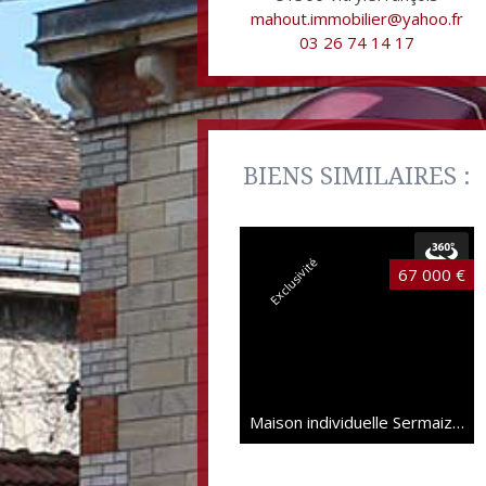
mahout.immobilier@yahoo.fr
03 26 74 14 17
BIENS SIMILAIRES :
Exclusivité
67 000 €
Maison individuelle Sermaize-les-Bains