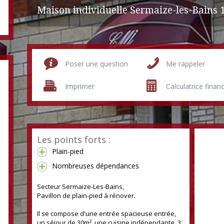
Maison individuelle Sermaize-les-Bains
1
Poser une question
Me rappeler
Imprimer
Calculatrice finan
Les points forts :
Plain-pied
Nombreuses dépendances
Secteur Sermaize-Les-Bains,
110 m²
Pavillon de plain-pied à rénover.
Il se compose d'une entrée spacieuse entrée,
un séjour de 30m², une cuisine indépendante, 3