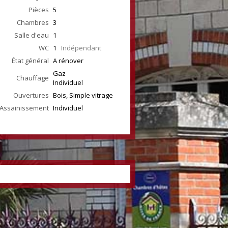
Pièces
5
Chambres
3
Salle d'eau
1
WC
1
Indépendant
État général
A rénover
Gaz
Chauffage
Individuel
Ouvertures
Bois, Simple vitrage
Assainissement
Individuel