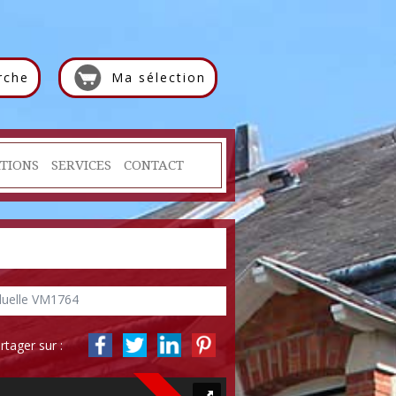
rche
Ma sélection
TIONS
SERVICES
CONTACT
duelle VM1764
rtager sur :