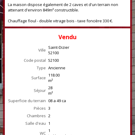
La maison dispose également de 2 caves et d'un terrain non
attenant d'environ 849m² constructible.
Chauffage fioul - double vitrage bois - taxe foncière 330 €.
Vendu
Saint-Dizier
Ville
52100
Code postal
52100
Type
Ancienne
118.00
Surface
m²
28
Séjour
m²
Superficie du terrain
08 a 49 ca
Pièces
3
Chambres
2
Salle d'eau
1
1
WC