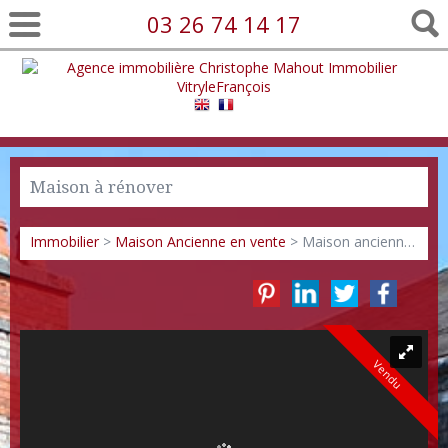
03 26 74 14 17
Maison à rénover
Immobilier
>
Maison Ancienne en vente
> Maison ancienne VM1918
Vendu