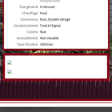
Indépendant
État général
A rénover
Chauffage
Fioul
Ouvertures
Bois, Double vitrage
Assainissement
Tout à l'égout
Cuisine
Nue
Ameublement
Non meublé
Taxe foncière
330 €/an
Achat maison Vitry-le-François