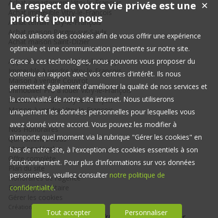
Achat appartement Vitry-le-François
Le respect de votre vie privée est une
✕
Achat immeuble Vitry-le-François
priorité pour nous
Achat terrain Vitry-le-François
Achat maison Pargny-sur-Saulx
Nous utilisons des cookies afin de vous offrir une expérience
Achat maison Saint-Dizier
optimale et une communication pertinente sur notre site.
Appartement à louer Vitry-le-François
Grace à ces technologies, nous pouvons vous proposer du
Immeuble à vendre Vitry-le-François
contenu en rapport avec vos centres d'intérêt. Ils nous
Maison à vendre Couvrot
permettent également d'améliorer la qualité de nos services et
Immobilier Pro à louer Vitry-le-François
la convivialité de notre site internet. Nous utiliserons
Maison à vendre Vitry-le-François
Maison à vendre Vitry-le-François
uniquement les données personnelles pour lesquelles vous
avez donné votre accord. Vous pouvez les modifier à
Nos Honoraires
n'importe quel moment via la rubrique "Gérer les cookies" en
Qui sommes-nous
Mentions légales
bas de notre site, à l'exception des cookies essentiels à son
Offre complète
fonctionnement. Pour plus d'informations sur vos données
Plan du site
personnelles, veuillez consulter
notre politique de
Honoraires de l'agence
Espace propriétaire
confidentialité
.
Gérer les cookies
Création site immobilier
Tout accepter
Personnaliser