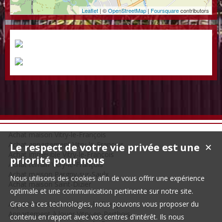
Leaflet
| ©
OpenStreetMap
|
Foursquare
contributors
Achat maison Vitry-le-François
Achat appartement Vitry-le-François
Le respect de votre vie privée est une
✕
Achat immeuble Vitry-le-François
priorité pour nous
Achat terrain Vitry-le-François
Achat maison Pargny-sur-Saulx
Nous utilisons des cookies afin de vous offrir une expérience
Achat maison Saint-Dizier
optimale et une communication pertinente sur notre site.
Appartement à louer Vitry-le-François
Grace à ces technologies, nous pouvons vous proposer du
Appartement à louer Vitry-en-Perthois
contenu en rapport avec vos centres d'intérêt. Ils nous