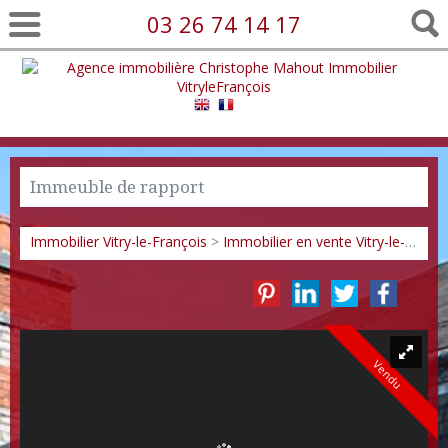
03 26 74 14 17
Immeuble de rapport
Immobilier Vitry-le-François
>
Immobilier en vente Vitry-le-François
Vendu