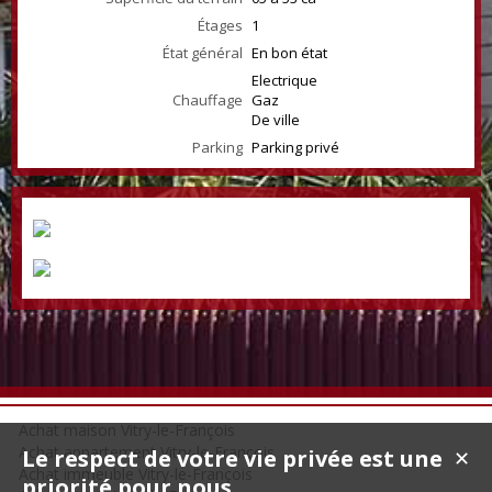
Étages
1
État général
En bon état
Electrique
Chauffage
Gaz
De ville
Parking
Parking privé
Achat maison Vitry-le-François
Achat appartement Vitry-le-François
Le respect de votre vie privée est une
✕
Achat immeuble Vitry-le-François
priorité pour nous