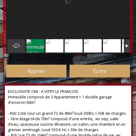
Appeler
Écrire
EXCLUSIVITE CMI - A VITRY LE FRANCOIS
Immeuble composé de 3 Appartement + 1 double garage
d'environ 60m².
- Rdc Coté cour un grand T2 de 80m² loué 300hc + 50€ de charges
- 1ère étage t4 de 70m² composé d'une entrée, wc sep, salle
d’eau, spacieuse cuisine dînatoire, un salon, une chambre et un
grenier aménagé. Loué 550 € Hc + 30e de charges
- Rdc rue T3 de 104m² composé d'une double pièce de vie, wc