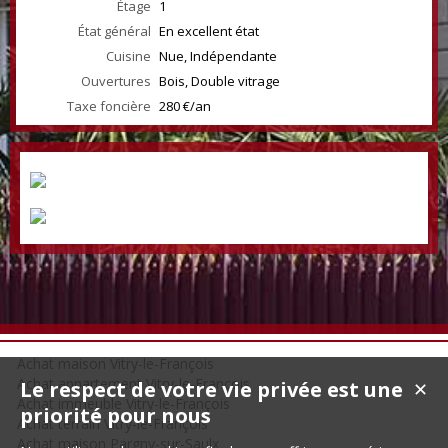
Étage
1
État général
En excellent état
Cuisine
Nue, Indépendante
Ouvertures
Bois, Double vitrage
Taxe foncière
280 €/an
Achat maison Vitry-le-François
Achat appartement Vitry-le-François
Le respect de votre vie privée est une
✕
Achat immeuble Vitry-le-François
priorité pour nous
Achat terrain Vitry-le-François
Achat maison Pargny-sur-Saulx