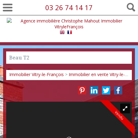
03 26 74 14 17
Beau T2
Immobilier Vitry-le-François
>
Immobilier en vente Vitry-le-François
Vendu