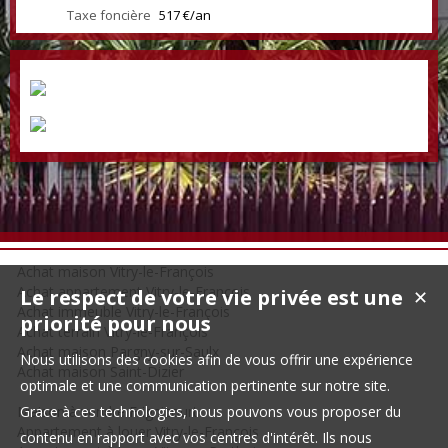
Taxe foncière
517 €/an
Achat maison Vitry-le-François
Achat appartement Vitry-le-François
Le respect de votre vie privée est une
✕
Achat immeuble Vitry-le-François
priorité pour nous
Achat terrain Vitry-le-François
Achat maison Pargny-sur-Saulx
Nous utilisons des cookies afin de vous offrir une expérience
Achat maison Saint-Dizier
optimale et une communication pertinente sur notre site.
Maison à vendre Frignicourt
Grace à ces technologies, nous pouvons vous proposer du
Appartement à louer Vitry-le-François
contenu en rapport avec vos centres d'intérêt. Ils nous