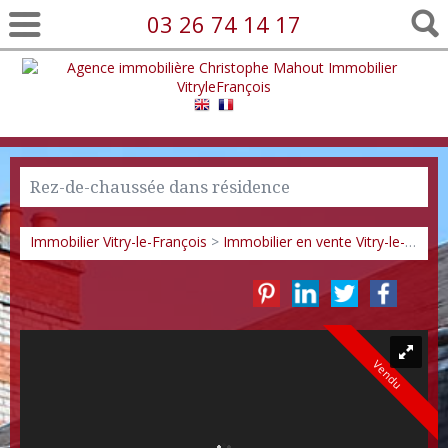
03 26 74 14 17
Rez-de-chaussée dans résidence
Immobilier Vitry-le-François
>
Immobilier en vente Vitry-le-François
Vendu