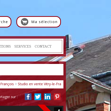
rche
Ma sélection
TIONS
SERVICES
CONTACT
-François
>
Studio en vente Vitry-le-François
> Studio 3092
rtager sur :