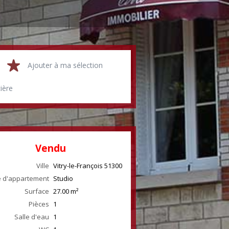
Ajouter à ma sélection
cière
Vendu
Ville
Vitry-le-François
51300
 d'appartement
Studio
Surface
27.00
m²
Pièces
1
Salle d'eau
1