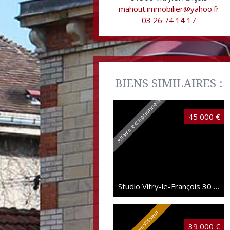
mahout.immobilier@yahoo.fr
03 26 74 14 17
BIENS SIMILAIRES :
Affaire exceptionnelle
45 000 €
Studio Vitry-le-François
30 m²
Spécial investisseur
39 000 €