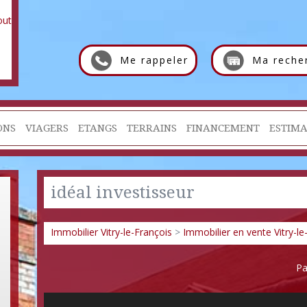
Me rappeler
Ma reche
ONS
VIAGERS
ETANGS
TERRAINS
FINANCEMENT
ESTIMA
idéal investisseur
Immobilier Vitry-le-François
>
Immobilier en vente Vitry-le
Pa