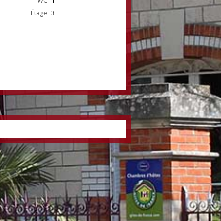
WC
1
Étage
3