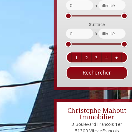
à
Surface
à
1
2
3
4
+
Christophe Mahout
Immobilier
3 Boulevard Francois 1er
51300
VitryleFrançois