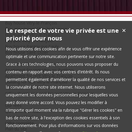
Buy house Vitry-le-François
Buy appartment Vitry-le-François
Le respect de votre vie privée est une
✕
Buy building Vitry-le-François
priorité pour nous
Buy plot Vitry-le-François
Buy house Pargny-sur-Saulx
Nous utilisons des cookies afin de vous offrir une expérience
Buy house Saint-Dizier
optimale et une communication pertinente sur notre site.
Apartment for rent Vitry-le-François
Grace à ces technologies, nous pouvons vous proposer du
Apartment for rent Vitry-en-Perthois
contenu en rapport avec vos centres d'intérêt. Ils nous
Apartment for rent Vitry-le-François
permettent également d'améliorer la qualité de nos services et
Building for sale Vitry-le-François
la convivialité de notre site internet. Nous utiliserons
House for sale Couvrot
Office/Business Local for rent Vitry-le-François
uniquement les données personnelles pour lesquelles vous
avez donné votre accord. Vous pouvez les modifier à
Our fees
n'importe quel moment via la rubrique "Gérer les cookies" en
Qui sommes-nous
Mentions légales
bas de notre site, à l'exception des cookies essentiels à son
Offre complète
fonctionnement. Pour plus d'informations sur vos données
Plan du site