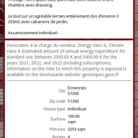
chambre avec dressing.
Le tout sur un agréable terrain entièrement clos d’environ 3
253m2 avec cabanons de jardin.
Assainissement individuel -
Honoraires à la charge du vendeur. Energy class A, Climate
class A Estimated amount of annual energy expenditure for
standard use: between 2500.00 € and 3400.00 € for the
years 2021, 2022, and 2023 (including subscriptions).
Information on the risks to which this property is exposed is
available on the Geohazards website: georisques.gouv.fr
Écriennes
City
51300
Zip code
51300
House type
Individual
160.00
Surface
sqm
Plot size
3253 sqm
Rooms
6