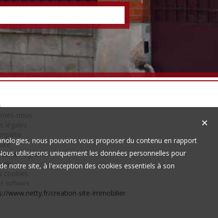
s
mmes-nous
✕
s légales
omplète
technologies, nous pouvons vous proposer du contenu en rapport
site
t. Nous utiliserons uniquement les données personnelles pour
es de l'agence
ogin
e notre site, à l'exception des cookies essentiels à son
s cookies
te software