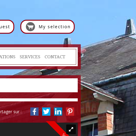
uest
My selection
ATIONS
SERVICES
CONTACT
rtager sur :