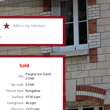
Add to my selection
or
Sold
Pargny-sur-Saulx
City
51340
Zip code
51340
House type
Bungalow
Surface
97.00
sqm
Livingroom
46
sqm
Plot size
1377 sqm