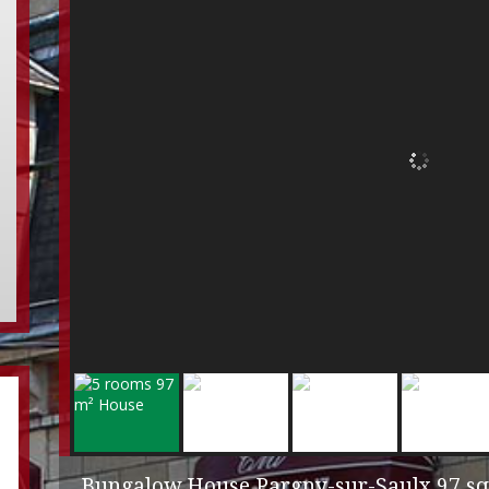
Bungalow House Pargny-sur-Saulx
97 s