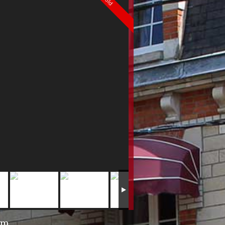
Sold
qm