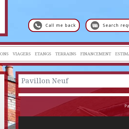
Call me back
Search req
IONS
VIAGERS
ETANGS
TERRAINS
FINANCEMENT
ESTIM
Pavillon Neuf
Pa