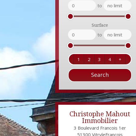
to
Surface
to
1
2
3
4
+
Christophe Mahout
Immobilier
3 Boulevard Francois 1er
51300
VitryleFrançois