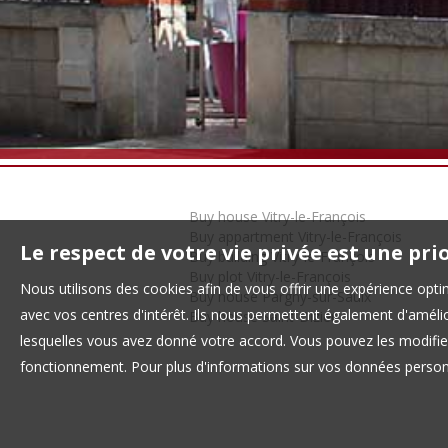
Buy house Vitry-le-François
Buy appartment Vitry-le-François
Le respect de votre vie privée est une pri
Buy building Vitry-le-François
Buy plot Vitry-le-François
Nous utilisons des cookies afin de vous offrir une expérience op
Buy house Pargny-sur-Saulx
avec vos centres d'intérêt. Ils nous permettent également d'amélior
Buy house Saint-Dizier
lesquelles vous avez donné votre accord. Vous pouvez les modifier
fonctionnement. Pour plus d'informations sur vos données personn