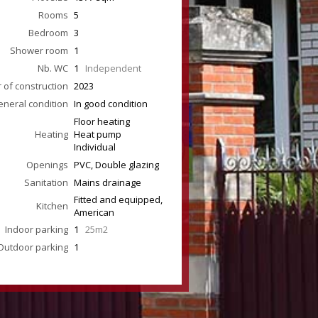
Rooms
5
Bedroom
3
Shower room
1
Nb. WC
1
Independent
 of construction
2023
neral condition
In good condition
Floor heating
Heating
Heat pump
Individual
Openings
PVC, Double glazing
Sanitation
Mains drainage
Fitted and equipped,
Kitchen
American
Indoor parking
1
25m2
Outdoor parking
1