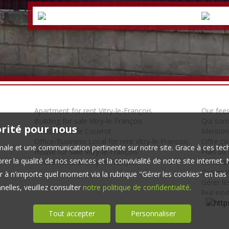
Apartment for rent Vitry-le-François
Our fee
Building for sale Vitry-le-François
Qui so
orité pour nous
House for sale Couvrot
Mention
Office/Business Local for rent Vitry-le-François
Offre c
timale et une communication pertinente sur notre site. Grace à ces 
House for sale Vitry-le-François
Plan du 
er la qualité de nos services et la convivialité de notre site interne
House for sale Vitry-le-François
Honorair
Owner l
 à n'importe quel moment via la rubrique "Gérer les cookies" en bas d
Gérer le
elles, veuillez consulter
notre politique de confidentialité
.
Real esta
Tout accepter
Personnaliser