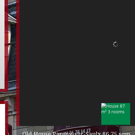
Old House Pargny-sur-Saulx
86.75 sqm