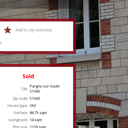
Add to my selection
or
Sold
Pargny-sur-Saulx
City
51340
Zip code
51340
House type
Old
Surface
86.75
sqm
Livingroom
14
sqm
Plot size
1139 sqm