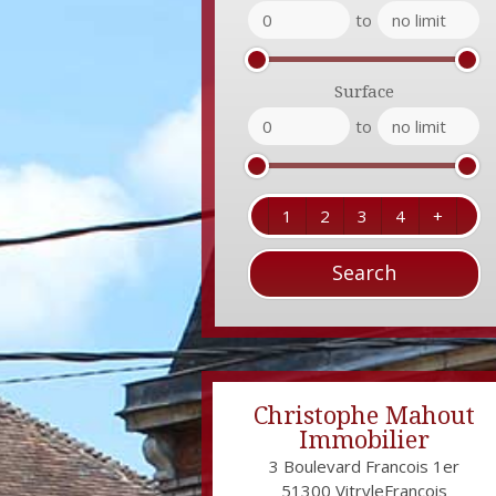
to
Surface
to
1
2
3
4
+
Christophe Mahout
Immobilier
3 Boulevard Francois 1er
51300
VitryleFrançois