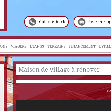
Call me back
Search req
IONS
VIAGERS
ETANGS
TERRAINS
FINANCEMENT
ESTIM
Maison de village à rénover
Pa