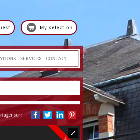
uest
My selection
ATIONS
SERVICES
CONTACT
rtager sur :