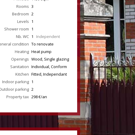
Rooms
3
Bedroom
2
Levels
1
Shower room
1
Nb. WC
1
Independent
neral condition
To renovate
Heating
Heat pump
Openings
Wood, Single glazing
Sanitation
Individual, Conform
Kitchen
Fitted, Independant
Indoor parking
1
Outdoor parking
2
Property tax
298 €/an