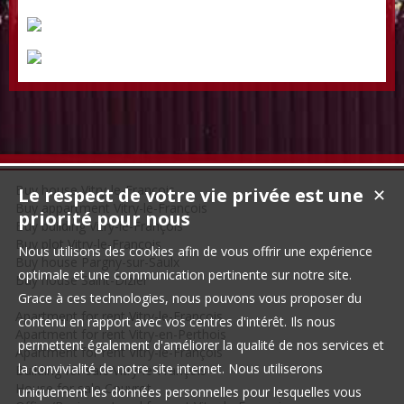
Buy house Vitry-le-François
Le respect de votre vie privée est une
✕
Buy appartment Vitry-le-François
priorité pour nous
Buy building Vitry-le-François
Buy plot Vitry-le-François
Nous utilisons des cookies afin de vous offrir une expérience
Buy house Pargny-sur-Saulx
optimale et une communication pertinente sur notre site.
Buy house Saint-Dizier
Grace à ces technologies, nous pouvons vous proposer du
Apartment for rent Vitry-le-François
contenu en rapport avec vos centres d'intérêt. Ils nous
Apartment for rent Vitry-en-Perthois
permettent également d'améliorer la qualité de nos services et
Apartment for rent Vitry-le-François
la convivialité de notre site internet. Nous utiliserons
Building for sale Vitry-le-François
House for sale Couvrot
uniquement les données personnelles pour lesquelles vous