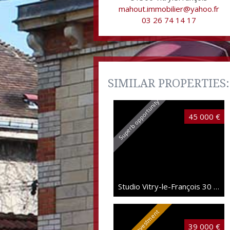
mahout.immobilier@yahoo.fr
03 26 74 14 17
SIMILAR PROPERTIES:
Superb opportunity
45 000 €
Studio Vitry-le-François
30 sqm
Perfect Investment
39 000 €