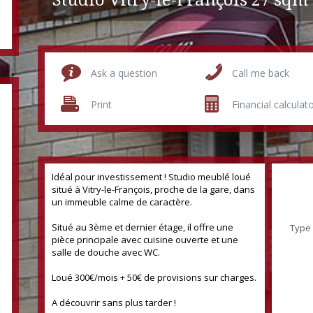
Studio Vitry-le-François
27 sqm
Ask a question
Call me back
Print
Financial calculat
Idéal pour investissement ! Studio meublé loué
situé à Vitry-le-François, proche de la gare, dans
un immeuble calme de caractère.
Situé au 3ème et dernier étage, il offre une
Type
pièce principale avec cuisine ouverte et une
salle de douche avec WC.
Loué 300€/mois + 50€ de provisions sur charges.
A découvrir sans plus tarder !