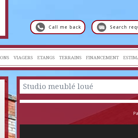
Call me back
Search req
IONS
VIAGERS
ETANGS
TERRAINS
FINANCEMENT
ESTIM
Studio meublé loué
Pa