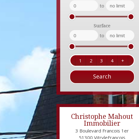
to
Surface
to
1
2
3
4
+
Christophe Mahout
Immobilier
3 Boulevard Francois 1er
51300
VitryleFrançois