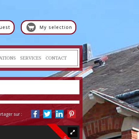
uest
My selection
ATIONS
SERVICES
CONTACT
rtager sur :