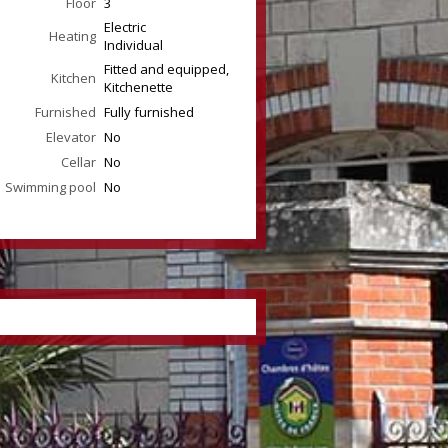
Floor
3
Electric
Heating
Individual
Fitted and equipped,
Kitchen
Kitchenette
Furnished
Fully furnished
Elevator
No
Cellar
No
Swimming pool
No