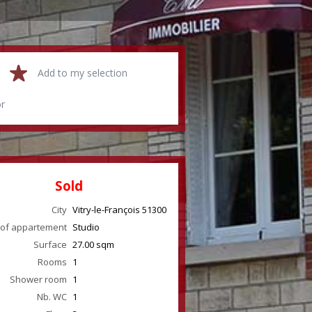
Add to my selection
or
Sold
City
Vitry-le-François
51300
 of appartement
Studio
Surface
27.00
sqm
Rooms
1
Shower room
1
Nb. WC
1