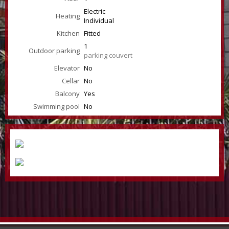
Electric
Heating
Individual
Kitchen
Fitted
1
Outdoor parking
parking couvert
Elevator
No
Cellar
No
Balcony
Yes
Swimming pool
No