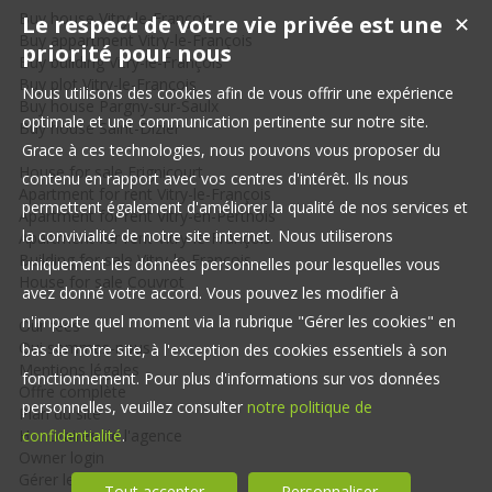
Buy house Vitry-le-François
Le respect de votre vie privée est une
✕
Buy appartment Vitry-le-François
priorité pour nous
Buy building Vitry-le-François
Buy plot Vitry-le-François
Nous utilisons des cookies afin de vous offrir une expérience
Buy house Pargny-sur-Saulx
optimale et une communication pertinente sur notre site.
Buy house Saint-Dizier
Grace à ces technologies, nous pouvons vous proposer du
House for sale Frignicourt
contenu en rapport avec vos centres d'intérêt. Ils nous
Apartment for rent Vitry-le-François
permettent également d'améliorer la qualité de nos services et
Apartment for rent Vitry-en-Perthois
la convivialité de notre site internet. Nous utiliserons
Apartment for rent Vitry-le-François
Building for sale Vitry-le-François
uniquement les données personnelles pour lesquelles vous
House for sale Couvrot
avez donné votre accord. Vous pouvez les modifier à
n'importe quel moment via la rubrique "Gérer les cookies" en
Our fees
Qui sommes-nous
bas de notre site, à l'exception des cookies essentiels à son
Mentions légales
fonctionnement. Pour plus d'informations sur vos données
Offre complète
personnelles, veuillez consulter
notre politique de
Plan du site
Honoraires de l'agence
confidentialité
.
Owner login
Gérer les cookies
Tout accepter
Personnaliser