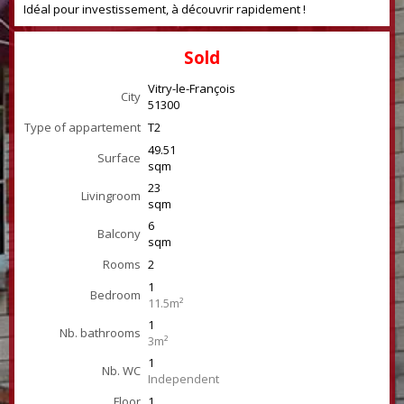
Idéal pour investissement, à découvrir rapidement !
Sold
Vitry-le-François
City
51300
Type of appartement
T2
49.51
Surface
sqm
23
Livingroom
sqm
6
Balcony
sqm
Rooms
2
1
Bedroom
11.5m²
1
Nb. bathrooms
3m²
1
Nb. WC
Independent
Floor
1