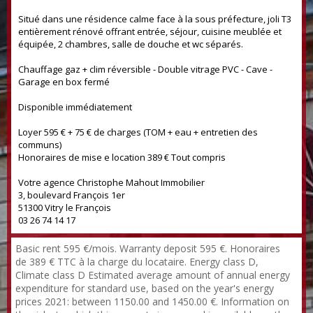
Situé dans une résidence calme face à la sous préfecture, joli T3
entièrement rénové offrant entrée, séjour, cuisine meublée et
équipée, 2 chambres, salle de douche et wc séparés.
Chauffage gaz + clim réversible - Double vitrage PVC - Cave -
Garage en box fermé
Disponible immédiatement
Loyer 595 € + 75 € de charges (TOM + eau + entretien des
communs)
Honoraires de mise e location 389 € Tout compris
Votre agence Christophe Mahout Immobilier
3, boulevard François 1er
51300 Vitry le François
03 26 74 14 17
Basic rent 595 €/mois. Warranty deposit 595 €. Honoraires
de 389 € TTC à la charge du locataire. Energy class D,
Climate class D Estimated average amount of annual energy
expenditure for standard use, based on the year's energy
prices 2021: between 1150.00 and 1450.00 €. Information on