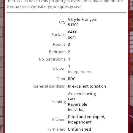
the risks to which this property is exposed is available on the
Geohazards website: georisques.gouv.fr
Vitry-le-François
City
51300
64.00
Surface
sqm
Rooms
3
Bedroom
2
Nb. bathrooms
1
1
Nb. WC
Independent
Floor
RDC
General condition
In excellent condition
Air conditioning
Gaz
Heating
Reversible
Individual
Fitted and equipped,
Kitchen
Independant
Furnished
Unfurnished