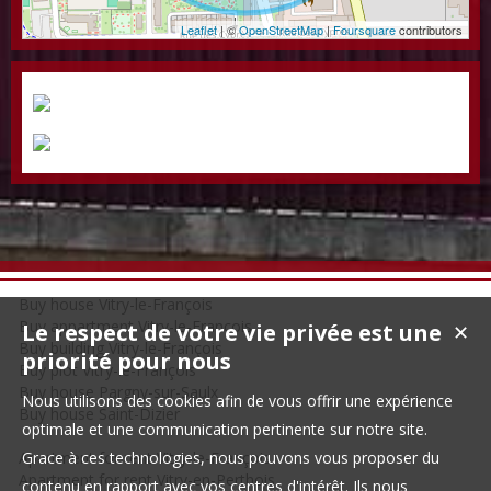
Leaflet
| ©
OpenStreetMap
|
Foursquare
contributors
Buy house Vitry-le-François
Buy appartment Vitry-le-François
Le respect de votre vie privée est une
✕
Buy building Vitry-le-François
priorité pour nous
Buy plot Vitry-le-François
Buy house Pargny-sur-Saulx
Nous utilisons des cookies afin de vous offrir une expérience
Buy house Saint-Dizier
optimale et une communication pertinente sur notre site.
Apartment for rent Vitry-le-François
Grace à ces technologies, nous pouvons vous proposer du
Apartment for rent Vitry-en-Perthois
contenu en rapport avec vos centres d'intérêt. Ils nous